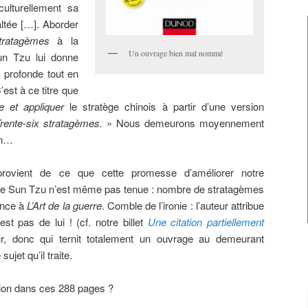
ulturellement sa
tée […]. Aborder
tratagèmes
à la
Un ouvrage bien mal nommé
un Tzu lui donne
 profonde tout en
’est à ce titre que
 et appliquer
le stratège chinois à partir d’une version
rente-six stratagèmes.
» Nous demeurons moyennement
on…
rovient de ce que cette promesse d’améliorer notre
e Sun Tzu n’est même pas tenue : nombre de stratagèmes
ence à
L’Art de la guerre
. Comble de l’ironie : l’auteur attribue
st pas de lui ! (cf. notre billet
Une citation partiellement
ur, donc qui ternit totalement un ouvrage au demeurant
ujet qu’il traite.
stion dans ces 288 pages ?