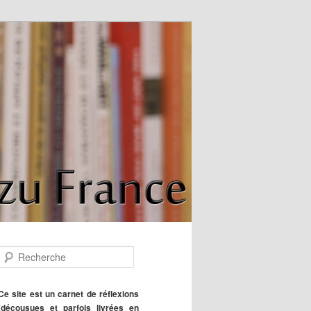
R
e
c
h
Ce site est un carnet de réflexions
e
(décousues et parfois livrées en