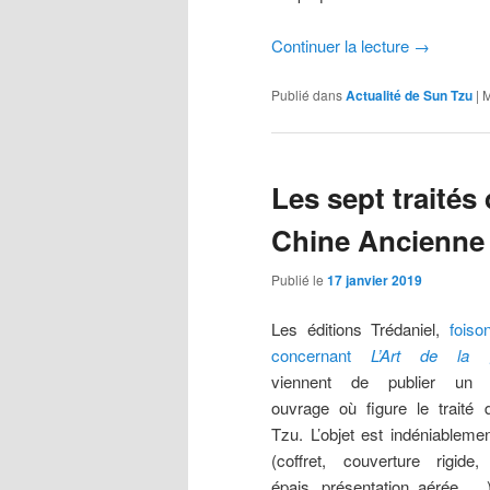
Continuer la lecture
→
Publié dans
Actualité de Sun Tzu
|
M
Les sept traités d
Chine Ancienne
Publié le
17 janvier 2019
Les éditions Trédaniel,
foiso
concernant
L’Art de la g
viennent de publier un 
ouvrage où figure le traité
Tzu. L’objet est indéniableme
(coffret, couverture rigide,
épais, présentation aérée, …