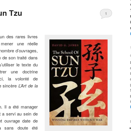
un Tzu
1
un des rares livres
 mener une réelle
nombre d’ouvrages,
 de son traité dans
u’utiliser le texte du
strer une doctrine
Ici, la volonté de
de sincère
L’Art de la
. Il a été manager
t a servi au sein de
cet ouvrage date de
a sans doute été