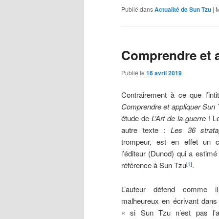
Publié dans
Actualité de Sun Tzu
|
M
Comprendre et 
Publié le
16 avril 2019
Contrairement à ce que l’intit
Comprendre et appliquer Sun
étude de
L’Art de la guerre
! Le
autre texte :
Les 36 strat
trompeur, est en effet un 
l’éditeur (Dunod) qui a estim
référence à Sun Tzu
.
[
1
]
L’auteur défend comme il
malheureux en écrivant dans l
« si Sun Tzu n’est pas l’au