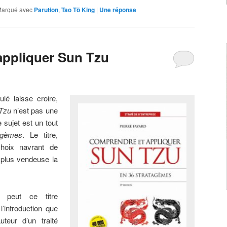
arqué avec
Parution
,
Tao Tö King
|
Une
réponse
appliquer Sun Tzu
ulé laisse croire,
 Tzu
n’est pas une
 sujet est un tout
agèmes
. Le titre,
choix navrant de
é plus vendeuse la
 peut ce titre
’introduction que
teur d’un traité