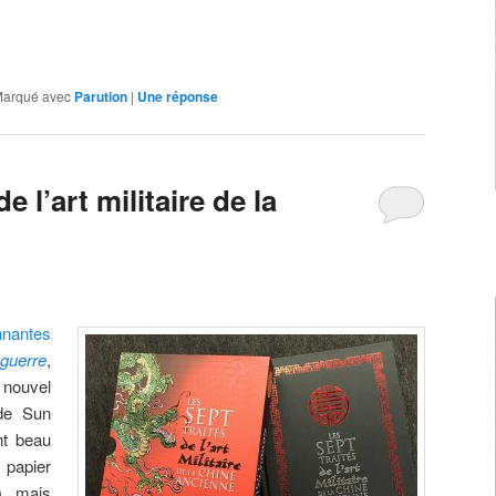
arqué avec
Parution
|
Une
réponse
e l’art militaire de la
nnantes
uerre
,
nouvel
 de Sun
nt beau
 papier
), mais