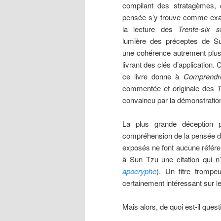
compilant des stratagèmes, c
pensée s’y trouve comme exal
la lecture des
Trente-six s
lumière des préceptes de S
une cohérence autrement plus
livrant des clés d’application. C
ce livre donne à
Comprendre
commentée et originale des
T
convaincu par la démonstrati
La plus grande déception p
compréhension de la pensée d
exposés ne font aucune référ
à Sun Tzu une citation qui n’e
apocryphe
). Un titre trompe
certainement intéressant sur le s
Mais alors, de quoi est-il que