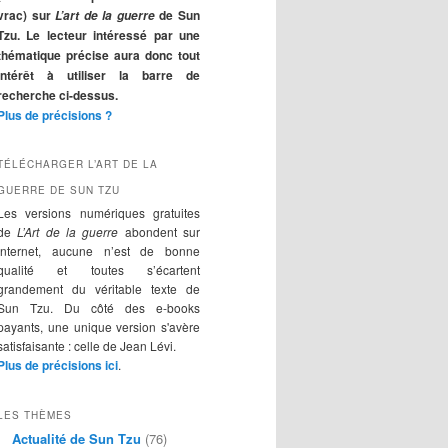
r
vrac) sur
de Sun
L’art de la guerre
c
Tzu. Le lecteur intéressé par une
h
thématique précise aura donc tout
e
intérêt à utiliser la barre de
recherche ci-dessus.
Plus de précisions ?
TÉLÉCHARGER L’ART DE LA
GUERRE DE SUN TZU
Les versions numériques gratuites
de
L’Art de la guerre
abondent sur
Internet, aucune n’est de bonne
qualité et toutes s’écartent
grandement du véritable texte de
Sun Tzu. Du côté des e-books
payants, une unique version s'avère
satisfaisante : celle de Jean Lévi.
Plus de précisions ici
.
LES THÈMES
Actualité de Sun Tzu
(76)