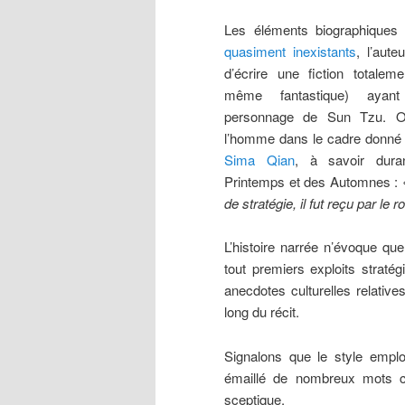
Les éléments biographique
quasiment inexistants
, l’aute
d’écrire une fiction totale
même fantastique) ayan
personnage de Sun Tzu. Oli
l’homme dans le cadre donné 
Sima Qian
, à savoir dura
Printemps et des Automnes :
de stratégie, il fut reçu par le
L’histoire narrée n’évoque qu
tout premiers exploits straté
anecdotes culturelles relative
long du récit.
Signalons que le style employ
émaillé de nombreux mots chi
sceptique.