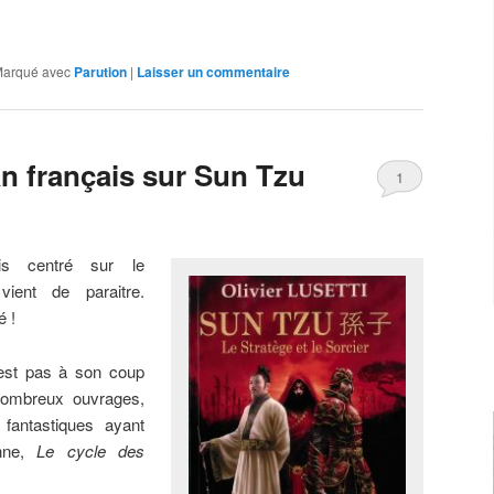
arqué avec
Parution
|
Laisser un commentaire
n français sur Sun Tzu
1
is centré sur le
ent de paraitre.
é !
n est pas à son coup
 nombreux ouvrages,
 fantastiques ayant
enne,
Le cycle des