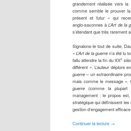
grandement réalisée vers la
comme semble le prouver la
présent et futur » qui rece
anglo-saxonnes à
L’Art de la 
s’étendant que très rarement 
Signalons-le tout de suite, Dav
«
L’Art de la guerre
n’a été lu to
fallu attendre la fin du XX
sièc
e
différent ». L’auteur déplore e
guerre
– un extraordinaire pr
mais comme le message ». C’e
guerre
(comme la plupart 
management : le propos est, s
stratégique qui définissent le
gestion d’engagement efficace
Continuer la lecture
→