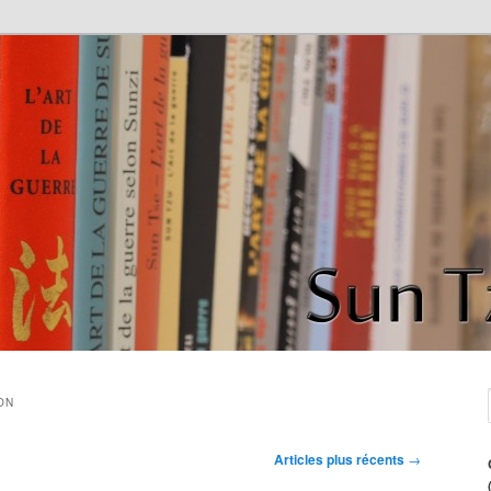
de la guerre" de Sun Tzu
ce
ON
Articles plus récents
→