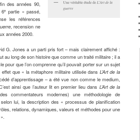
Une véritable étude de
L’Art de la
 fin des années 90,
guerre
 6
partie « passé,
e
nse les références
guerre
, recension ne
aux années 2000.
id G. Jones a un parti pris fort – mais clairement affiché :
ut au long de son histoire que comme un traité militaire ; il a
le pour que l’on comprenne qu’il pouvait porter sur un sujet
n effet que « la métaphore militaire utilisée dans
L’Art de la
océdé d’apprentissage – a été vue non comme le medium,
st ainsi que l’auteur lit en premier lieu dans
L’Art de la
des commentateurs modernes) une méthodologie de
elon lui, la description des « processus de planification
s rôles, relations, dynamiques, valeurs et méthodes pour une
 ».