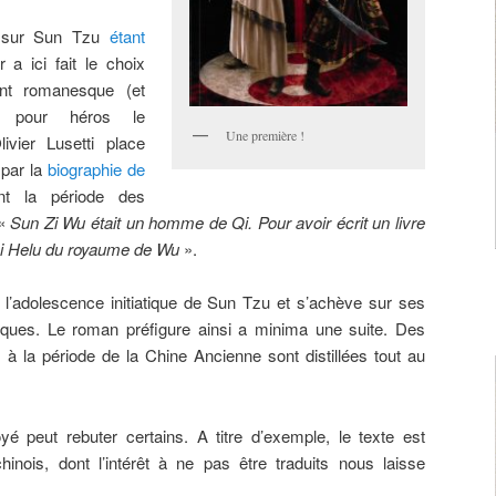
s sur Sun Tzu
étant
ur a ici fait le choix
ment romanesque (et
t pour héros le
Une première !
vier Lusetti place
par la
biographie de
nt la période des
 «
Sun Zi Wu était un homme de Qi. Pour avoir écrit un livre
 roi Helu du royaume de Wu
».
e l’adolescence initiatique de Sun Tzu et s’achève sur ses
giques. Le roman préfigure ainsi a minima une suite. Des
s à la période de la Chine Ancienne sont distillées tout au
é peut rebuter certains. A titre d’exemple, le texte est
nois, dont l’intérêt à ne pas être traduits nous laisse