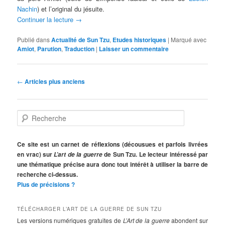
Nachin
) et l’original du jésuite.
Continuer la lecture
→
Publié dans
Actualité de Sun Tzu
,
Etudes historiques
|
Marqué avec
Amiot
,
Parution
,
Traduction
|
Laisser un commentaire
Navigation
←
Articles plus anciens
des
articles
R
e
c
h
Ce site est un carnet de réflexions (décousues et parfois livrées
e
en vrac) sur
de Sun Tzu. Le lecteur intéressé par
L’art de la guerre
r
une thématique précise aura donc tout intérêt à utiliser la barre de
c
recherche ci-dessus.
h
Plus de précisions ?
e
TÉLÉCHARGER L’ART DE LA GUERRE DE SUN TZU
Les versions numériques gratuites de
L’Art de la guerre
abondent sur