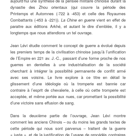
aujourd’hui une synthèse de la pensée militaire chinoise durant la
dynastie des Zhou orientaux (qui couvre la période des
Printemps et Automnes (-722 à -453) et celle des Royaumes
Combattants (-453 à -221)).
La Chine en guerre
vient en effet de
paraitre aux éditions Arkhé, et autant le dire d’emblée, il y a
longtemps que nous attendions un tel ouvrage.
Jean Lévi étudie comment le concept de guerre a évolué depuis
les premiers temps de la civilisation chinoise jusqu’à l’unification
de l’Empire en 221 av. J.-C., passant d’une forme proche de nos
guerres en dentelles à une industrialisation de la société
cherchant à intégrer la possibilité permanente de conflit armé
avec ses voisins. Le livre explore à ce titre en détail le
glissement d’une idéologie où la tromperie est bannie car
contraire à l’esprit de chevalerie, à celle où cette tromperie est
acceptée, et même portée aux nues, car promettant la possibilité
d’une victoire sans effusion de sang.
Dans la deuxième partie de l’ouvrage, Jean Lévi montre
comment les anciens Chinois – ou du moins les grands textes de
cette période qui nous sont parvenus – traitent de la guerre
« juste », et de la justification de l’usage de procédés contraires