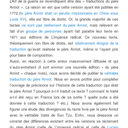
L’Art de la guerre
se revendiquent être des « traductions du père
Amiot ». La raison en est que cette version ayant été publiée en
1772 (
le père Amiot était un jésuite missionnaire en Chine sous
Louis XV
), elle est libre de droits. Or, la grande majorité de ces
textes
ne sont pas réellement du père Amiot
, mais relèvent en
fait d’un
groupe de personnes
ayant fait paraitre leur texte en
1971 aux éditions de L’impensé radical. Ce nouveau texte,
théoriquement non libre de droits, est
relativement éloigné de la
traduction
qu’avait réalisée le père Amiot, même si l’ayant pris
pour base de composition.
Aussi, en réaction à cette erreur massivement diffusée et qui
s’auto-entretient (il sort environ une nouvelle édition « du père
Amiot » chaque mois), nous avons décidé de publier la
véritable
traduction du père Amiot
. Nous en avons profité pour compléter
l’ouvrage de précisions sur l’histoire de cette traduction (qui était
le père Amiot ? pourquoi a-t-il traduit ce texte ? comment le traité
a-t-il été reçu en France lors de sa sortie ? quelle suite a été
donnée à cette traduction ? etc.). Nous avons également fait
figurer une étude des divergences du texte livré par le père Amiot
avec le véritable traité de Sun Tzu. Enfin, nous dressons un
constat des différences existant entre les versions se réclamant
du père Amiot (celle de L’impensé radical et celle de
Lucien