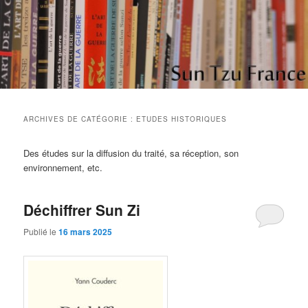
Aller
Aller
Etudes et réflexions sur "L'art de la guerre" de Sun Tzu
au
au
contenu
contenu
principal
secondaire
Sun Tzu France
ARCHIVES DE CATÉGORIE :
ETUDES HISTORIQUES
Des études sur la diffusion du traité, sa réception, son
environnement, etc.
Déchiffrer Sun Zi
Publié le
16 mars 2025