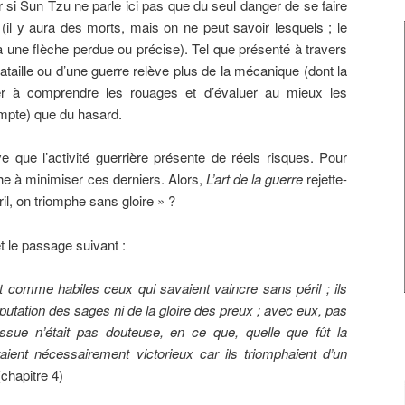
si Sun Tzu ne parle ici pas que du seul danger de se faire
 (il y aura des morts, mais on ne peut savoir lesquels ; le
 une flèche perdue ou précise). Tel que présenté à travers
e bataille ou d’une guerre relève plus de la mécanique (dont la
ver à comprendre les rouages et d’évaluer au mieux les
ompte) que du hasard.
e que l’activité guerrière présente de réels risques. Pour
rche à minimiser ces derniers. Alors,
L’art de la guerre
rejette-
ril, on triomphe sans gloire » ?
t le passage suivant :
it comme habiles ceux qui savaient vaincre sans péril ; ils
éputation des sages ni de la gloire des preux ; avec eux, pas
ssue n’était pas douteuse, en ce que, quelle que fût la
taient nécessairement victorieux car ils triomphaient d’un
chapitre 4)