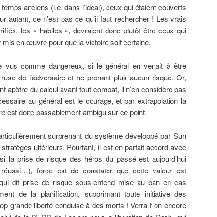
emps anciens (i.e. dans l’idéal), ceux qui étaient couverts
ur autant, ce n’est pas ce qu’il faut rechercher ! Les vrais
ifiés, les « habiles », devraient donc plutôt être ceux qui
t mis en œuvre pour que la victoire soit certaine.
re vus comme dangereux, si le général en venait à être
e ruse de l’adversaire et ne prenant plus aucun risque. Or,
nt apôtre du calcul avant tout combat, il n’en considère pas
essaire au général est le courage, et par extrapolation la
re
est donc passablement ambigu sur ce point.
particulièrement surprenant du système développé par Sun
tratèges ultérieurs. Pourtant, il est en parfait accord avec
, si la prise de risque des héros du passé est aujourd’hui
a réussi…), force est de constater que cette valeur est
qui dit prise de risque sous-entend mise au ban en cas
ent de la planification, supprimant toute initiative des
op grande liberté conduise à des morts ! Verra-t-on encore
lui de la 2
DB de Leclerc pour la libération de Paris, qui
e