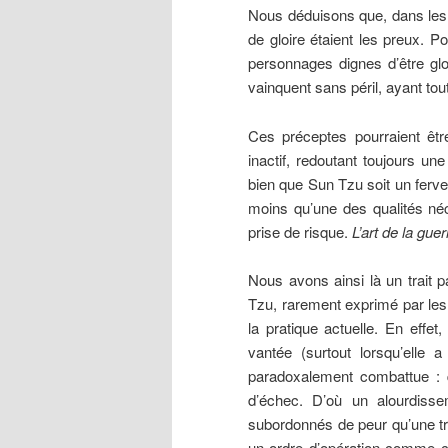
Nous déduisons que, dans les t
de gloire étaient les preux. Po
personnages dignes d’être glor
vainquent sans péril, ayant tou
Ces préceptes pourraient êt
inactif, redoutant toujours un
bien que Sun Tzu soit un ferve
moins qu’une des qualités néc
prise de risque.
L’art de la guer
Nous avons ainsi là un trait 
Tzu, rarement exprimé par les s
la pratique actuelle. En effet
vantée (surtout lorsqu’elle 
paradoxalement combattue : 
d’échec. D’où un alourdissem
subordonnés de peur qu’une tr
un ordre d’opération comme ce