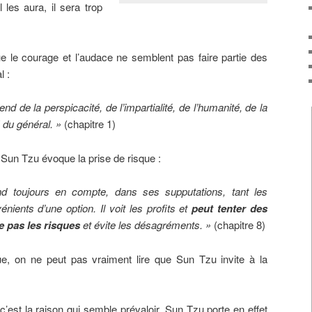
 les aura, il sera trop
e courage et l’audace ne semblent pas faire partie des
l :
de la perspicacité, de l’impartialité, de l’humanité, de la
é du général. »
(chapitre 1)
, Sun Tzu évoque la prise de risque :
d toujours en compte, dans ses supputations, tant les
nients d’une option. Il voit les profits et
peut tenter des
ge pas les risques
et évite les désagréments. »
(chapitre 8)
, on ne peut pas vraiment lire que Sun Tzu invite à la
é, c’est la raison qui semble prévaloir. Sun Tzu porte en effet