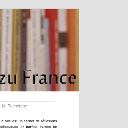
R
e
c
h
Ce site est un carnet de réflexions
e
(décousues et parfois livrées en