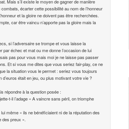
bat. Mais s’il existe le moyen de gagner de manière
 combats, écarter cette possibilité au nom de l’honneur
L’honneur et la gloire ne doivent pas être recherchées.
ompte, car être vaincu n’apporte pas la gloire mais la
.
s, si l’adversaire se trompe et vous laisse la
er par échec et mat ou me donne l’occasion de lui
e sais pas pour vous mais moi je ne laisse pas passer
s. Et si vous me dites que vous seriez fair-play, ce ne
que la situation vous le permet : seriez vous toujours
ion d’euros était en jeu, ou plus motivant votre vie ?
is répondre à la question posée :
ejette-t-il l’adage « A vaincre sans péril, on triomphe
dit lui même « ils ne bénéficiaient ni de la réputation des
re des preux ».