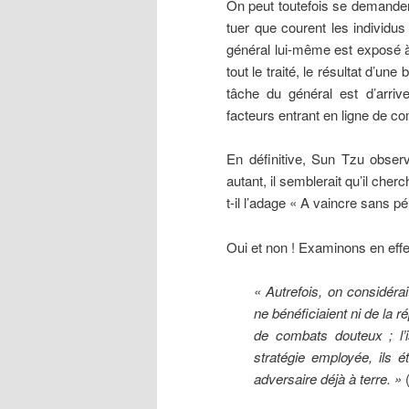
On peut toutefois se demander 
tuer que courent les individus
général lui-même est exposé à
tout le traité, le résultat d’un
tâche du général est d’arri
facteurs entrant en ligne de c
En définitive, Sun Tzu observ
autant, il semblerait qu’il che
t-il l’adage « A vaincre sans pé
Oui et non ! Examinons en effe
« Autrefois, on considéra
ne bénéficiaient ni de la r
de combats douteux ; l’i
stratégie employée, ils é
adversaire déjà à terre. »
(