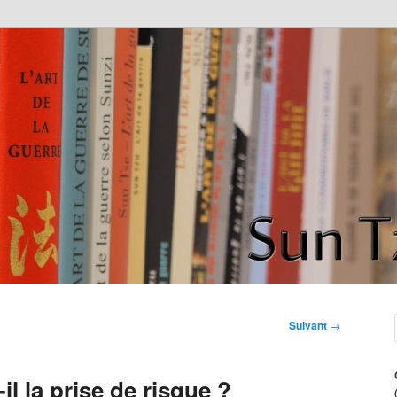
de la guerre" de Sun Tzu
ce
Suivant
→
il la prise de risque ?