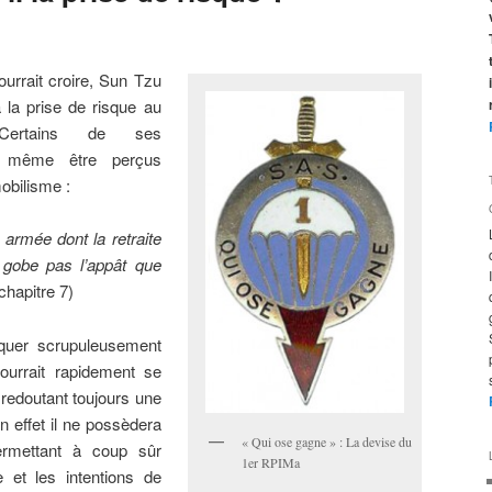
urrait croire, Sun Tzu
 la prise de risque au
 Certains de ses
t même être perçus
obilisme :
armée dont la retraite
 gobe pas l’appât que
chapitre 7)
iquer scrupuleusement
urrait rapidement se
 redoutant toujours une
n effet il ne possèdera
« Qui ose gagne » : La devise du
ermettant à coup sûr
1er RPIMa
e et les intentions de