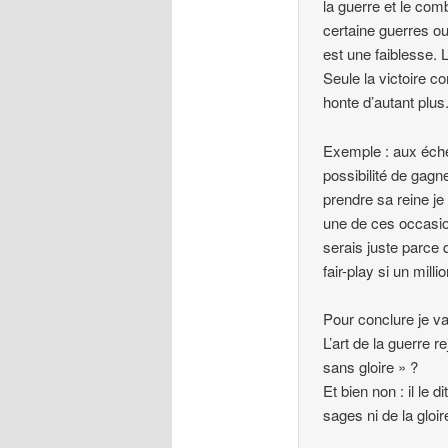
la guerre et le com
certaine guerres ou
est une faiblesse. 
Seule la victoire c
honte d’autant plus
Exemple : aux échec
possibilité de gagn
prendre sa reine j
une de ces occasion
serais juste parce 
fair-play si un mill
Pour conclure je va
L’art de la guerre r
sans gloire » ?
Et bien non : il le 
sages ni de la gloi