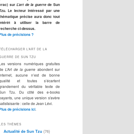
r
vrac) sur
de Sun
L’art de la guerre
c
Tzu. Le lecteur intéressé par une
h
thématique précise aura donc tout
e
intérêt à utiliser la barre de
recherche ci-dessus.
Plus de précisions ?
TÉLÉCHARGER L’ART DE LA
GUERRE DE SUN TZU
Les versions numériques gratuites
de
L’Art de la guerre
abondent sur
Internet, aucune n’est de bonne
qualité et toutes s’écartent
grandement du véritable texte de
Sun Tzu. Du côté des e-books
payants, une unique version s'avère
satisfaisante : celle de Jean Lévi.
Plus de précisions ici
.
LES THÈMES
Actualité de Sun Tzu
(76)