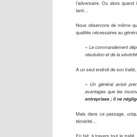
l’adversaire. Ou alors quand il
tard…
Nous observons de même que l
qualités nécessaires au généra
« Le commandement dépend 
résolution et de la sévérit
A un seul endroit de son traité
« Un général avisé pren
avantages que les inconvé
entreprises ; il ne négli
Mais dans ce passage, unique
témérité…
En fait, à travers tout le trait