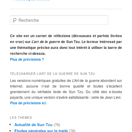
des
articles
R
e
c
h
Ce site est un carnet de réflexions (décousues et parfois livrées
e
en vrac) sur
de Sun Tzu. Le lecteur intéressé par
L’art de la guerre
r
une thématique précise aura donc tout intérêt à utiliser la barre de
c
recherche ci-dessus.
h
Plus de précisions ?
e
TÉLÉCHARGER L’ART DE LA GUERRE DE SUN TZU
Les versions numériques gratuites de
L’Art de la guerre
abondent sur
Internet, aucune n’est de bonne qualité et toutes s’écartent
grandement du véritable texte de Sun Tzu. Du côté des e-books
payants, une unique version s'avère satisfaisante : celle de Jean Lévi.
Plus de précisions ici
.
LES THÈMES
Actualité de Sun Tzu
(76)
Etudes générales sur le traité
(78)