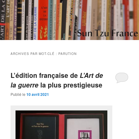
Aller
Aller
Etudes et réflexions sur "L'art de la guerre" de Sun Tzu
au
au
contenu
contenu
principal
secondaire
Sun Tzu France
ARCHIVES PAR MOT-CLÉ :
PARUTION
L’édition française de
L’Art de
la guerre
la plus prestigieuse
Publié le
10 avril 2021