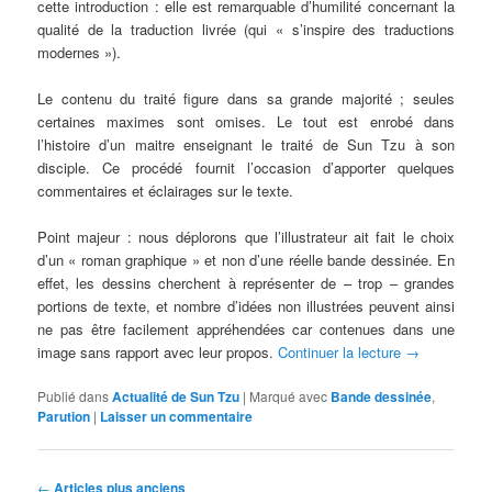
cette introduction : elle est remarquable d’humilité concernant la
qualité de la traduction livrée (qui « s’inspire des traductions
modernes »).
Le contenu du traité figure dans sa grande majorité ; seules
certaines maximes sont omises. Le tout est enrobé dans
l’histoire d’un maitre enseignant le traité de Sun Tzu à son
disciple. Ce procédé fournit l’occasion d’apporter quelques
commentaires et éclairages sur le texte.
Point majeur : nous déplorons que l’illustrateur ait fait le choix
d’un « roman graphique » et non d’une réelle bande dessinée. En
effet, les dessins cherchent à représenter de – trop – grandes
portions de texte, et nombre d’idées non illustrées peuvent ainsi
ne pas être facilement appréhendées car contenues dans une
image sans rapport avec leur propos.
Continuer la lecture
→
Publié dans
Actualité de Sun Tzu
|
Marqué avec
Bande dessinée
,
Parution
|
Laisser un commentaire
Navigation
←
Articles plus anciens