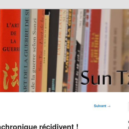
de la guerre" de Sun Tzu
ce
Suivant
→
chronique récidivent !