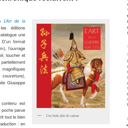
de
L’Art de la
les éditions
catalogue une
. D’un format
m), l’ouvrage
ir, toucher et
partiellement
magnifiques
e couverture),
uite Giuseppe
 contenu est
de poche parue
Une belle idée de cadeau
t tout le bien
aduction : en