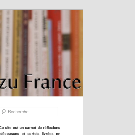
R
e
c
h
Ce site est un carnet de réflexions
e
(décousues et parfois livrées en