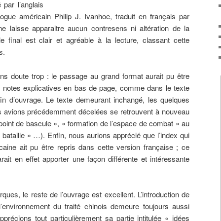
é par l’anglais
ologue américain Philip J. Ivanhoe, traduit en français par
 ne laisse apparaitre aucun contresens ni altération de la
final est clair et agréable à la lecture, classant cette
s.
s doute trop : le passage au grand format aurait pu être
es notes explicatives en bas de page, comme dans le texte
fin d’ouvrage. Le texte demeurant inchangé, les quelques
us avions précédemment décelées se retrouvent à nouveau
« point de bascule », « formation de l’espace de combat » au
ataille » …). Enfin, nous aurions apprécié que l’index qui
caine ait pu être repris dans cette version française ; ce
rait en effet apporter une façon différente et intéressante
ues, le reste de l’ouvrage est excellent. L’introduction de
l’environnement du traité chinois demeure toujours aussi
pprécions tout particulièrement sa partie intitulée « idées