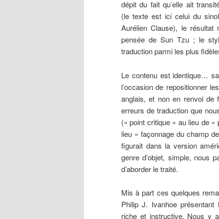
dépit du fait qu’elle ait transit
(le texte est ici celui du sin
Aurélien Clause), le résultat
pensée de Sun Tzu ; le style 
traduction parmi les plus fidèle
Le contenu est identique… san
l’occasion de repositionner l
anglais, et non en renvoi de 
erreurs de traduction que no
(« point critique » au lieu de 
lieu « façonnage du champ de b
figurait dans la version améri
genre d’objet, simple, nous pa
d’aborder le traité.
Mis à part ces quelques remarq
Philip J. Ivanhoe présentant 
riche et instructive. Nous y a