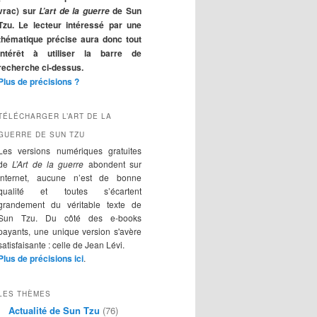
r
vrac) sur
de Sun
L’art de la guerre
c
Tzu. Le lecteur intéressé par une
h
thématique précise aura donc tout
e
intérêt à utiliser la barre de
recherche ci-dessus.
Plus de précisions ?
TÉLÉCHARGER L’ART DE LA
GUERRE DE SUN TZU
Les versions numériques gratuites
de
L’Art de la guerre
abondent sur
Internet, aucune n’est de bonne
qualité et toutes s’écartent
grandement du véritable texte de
Sun Tzu. Du côté des e-books
payants, une unique version s'avère
satisfaisante : celle de Jean Lévi.
Plus de précisions ici
.
LES THÈMES
Actualité de Sun Tzu
(76)