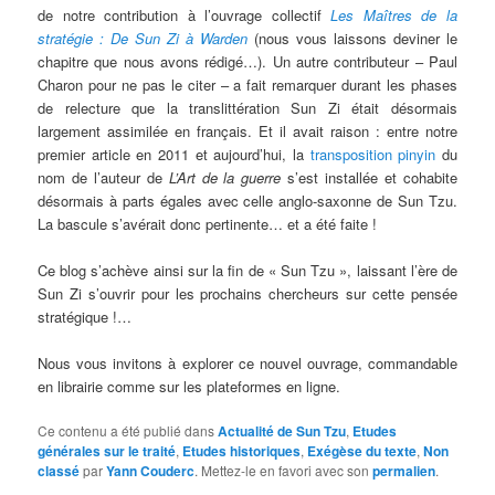
de notre contribution à l’ouvrage collectif
Les Maîtres de la
stratégie : De Sun Zi à Warden
(nous vous laissons deviner le
chapitre que nous avons rédigé…). Un autre contributeur – Paul
Charon pour ne pas le citer – a fait remarquer durant les phases
de relecture que la translittération Sun Zi était désormais
largement assimilée en français. Et il avait raison : entre notre
premier article en 2011 et aujourd’hui, la
transposition pinyin
du
nom de l’auteur de
L’Art de la guerre
s’est installée et cohabite
désormais à parts égales avec celle anglo-saxonne de Sun Tzu.
La bascule s’avérait donc pertinente… et a été faite !
Ce blog s’achève ainsi sur la fin de « Sun Tzu », laissant l’ère de
Sun Zi s’ouvrir pour les prochains chercheurs sur cette pensée
stratégique !…
Nous vous invitons à explorer ce nouvel ouvrage, commandable
en librairie comme sur les plateformes en ligne.
Ce contenu a été publié dans
Actualité de Sun Tzu
,
Etudes
générales sur le traité
,
Etudes historiques
,
Exégèse du texte
,
Non
classé
par
Yann Couderc
. Mettez-le en favori avec son
permalien
.