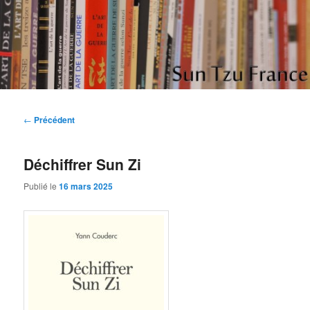
Aller
Etudes et réflexions sur "L'art de la guerre" de Sun Tzu
au
contenu
principal
Sun Tzu France
Navigation
←
Précédent
des
articles
Déchiffrer Sun Zi
Publié le
16 mars 2025