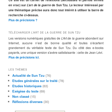
Ce site est un carnet de réflexions (décousues et parfois livrées
e
en vrac) sur
de Sun Tzu. Le lecteur intéressé par
L’art de la guerre
r
une thématique précise aura donc tout intérêt à utiliser la barre de
c
recherche ci-dessus.
h
Plus de précisions ?
e
TÉLÉCHARGER L’ART DE LA GUERRE DE SUN TZU
Les versions numériques gratuites de
L’Art de la guerre
abondent sur
Internet, aucune n’est de bonne qualité et toutes s’écartent
grandement du véritable texte de Sun Tzu. Du côté des e-books
payants, une unique version s'avère satisfaisante : celle de Jean Lévi.
Plus de précisions ici
.
LES THÈMES
Actualité de Sun Tzu
(76)
Etudes générales sur le traité
(78)
Etudes historiques
(63)
Exégèse du texte
(69)
Non classé
(15)
Réflexions diverses
(30)