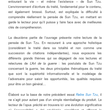
entourant la vie – et même l’existence – de Sun Tzu.
L’environnement d’écriture du traité, fondamental pour le contenu,
est également brossé. Surtout, est expliquée la difficulté à
comprendre réellement la pensée de Sun Tzu, en mettant en
garde le lecteur pour qu’il puisse y faire face avec de meilleures
clés de compréhension.
La deuxième partie de l’ouvrage présente notre lecture de la
pensée de Sun Tzu. En recourant à une approche holistique
(considérant le traité dans sa totalité et non comme une
succession de citations indépendantes), nous exposons les
différents grands thèmes qui se dégagent de nos lectures et
relectures de
L’Art de la guerre
: les postulats de Sun Tzu
concernant la guerre, les deux principales thématiques du traité
que sont la supériorité informationnelle et le modelage de
l’adversaire pour saisir les opportunités, les qualités requises
pour être un bon général…
Élaboré sur la base de notre précédent essai
Relire Sun Tzu
, il
ne s’agit pour autant pas d’un simple réemballage du produit. Le
lecteur de l’opus précité en trouvera ici une évolution significative
où l’accessibilité a été privilégiée, simplifiant et affinant le