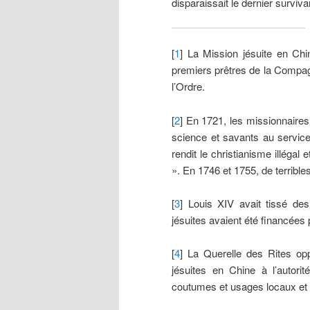
disparaissait le dernier surviv
[
1
] La Mission jésuite en Ch
premiers prêtres de la Compag
l’Ordre.
[
2
] En 1721, les missionnaire
science et savants au service
rendit le christianisme illégal
». En 1746 et 1755, de terrible
[
3
] Louis XIV avait tissé d
jésuites avaient été financées
[
4
] La Querelle des Rites op
jésuites en Chine à l’autori
coutumes et usages locaux et d