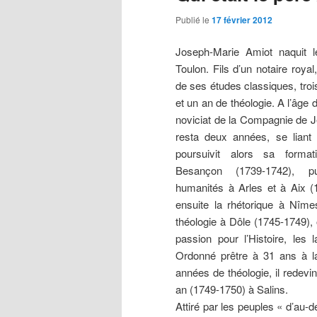
Publié le
17 février 2012
Joseph-Marie Amiot naquit l
Toulon. Fils d’un notaire royal,
de ses études classiques, troi
et un an de théologie. A l’âge d
noviciat de la Compagnie de J
resta deux années, se liant
poursuivit alors sa forma
Besançon (1739-1742), p
humanités à Arles et à Aix (1
ensuite la rhétorique à Nîme
théologie à Dôle (1745-1749),
passion pour l’Histoire, les 
Ordonné prêtre à 31 ans à l
années de théologie, il redevi
an (1749-1750) à Salins.
Attiré par les peuples « d’au-de