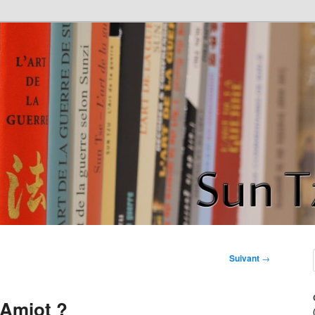
de la guerre" de Sun Tzu
ce
Suivant
→
e Amiot ?