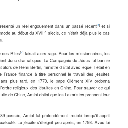
 présenté un réel engouement dans un passé récent
et si
[
3
]
a mode au début du XVIII
siècle, ce n’était déjà plus le cas
e
a.
e des Rites
faisait alors rage. Pour les missionnaires, les
[
4
]
aient donc dramatiques. La Compagnie de Jésus fut bannie
alors de Henri Bertin, ministre d’État avec lequel il était en
 France finance à titre personnel le travail des jésuites
 ans plus tard, en 1773, le pape Clément XIV ordonna
e l’ordre religieux des jésuites en Chine. Pour sauver ce qui
suite de Chine, Amiot obtint que les Lazaristes prennent leur
89 passée, Amiot fut profondément troublé lorsqu’il apprit
 exécuté. Le jésuite s’éteignit peu après, en 1793. Avec lui