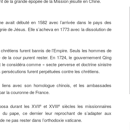
ant de la grande épopée de la Mission jésuite en Chine.
ine avait débuté en 1582 avec l’arrivée dans le pays des
nie de Jésus. Elle s’acheva en 1773 avec la dissolution de
s chrétiens furent bannis de l’Empire. Seuls les hommes de
 de la cour purent rester. En 1724, le gouvernement Qing
 et le considéra comme « secte perverse et doctrine sinistre
s persécutions furent perpétuées contre les chrétiens.
es liens avec son homologue chinois, et les ambassades
 par la couronne de France.
posa durant les XVII
et XVIII
siècles les missionnaires
e
e
té du pape, ce dernier leur reprochant de s’adapter aux
e ne pas rester dans l’orthodoxie vaticane.