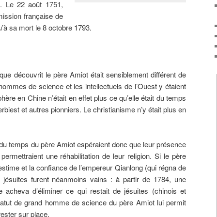
e. Le 22 août 1751,
 mission française de
qu’à sa mort le 8 octobre 1793.
que découvrit le père Amiot était sensiblement différent de
es hommes de science et les intellectuels de l’Ouest y étaient
ère en Chine n’était en effet plus ce qu’elle était du temps
biest et autres pionniers. Le christianisme n’y était plus en
r du temps du père Amiot espéraient donc que leur présence
 permettraient une réhabilitation de leur religion. Si le père
’estime et la confiance de l’empereur Qianlong (qui régna de
 jésuites furent néanmoins vains : à partir de 1784, une
 acheva d’éliminer ce qui restait de jésuites (chinois et
tatut de grand homme de science du père Amiot lui permit
rester sur place.