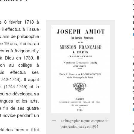
e 8 février 1718 à
 il effectua à l’issue
s ans de philosophie
e 19 ans, il entra au
ésus à Avignon et y
 à Dieu en 1739. Il
tion au collège à
uis effectua ses
742-1744). Il apprit
s (1744-1745) et la
 où se développa sa
langues et les arts.
a fin de ses quatre
nt novice pendant un
La biographie la plus complète du
père Amiot, parue en 1915
là des mers », il fut