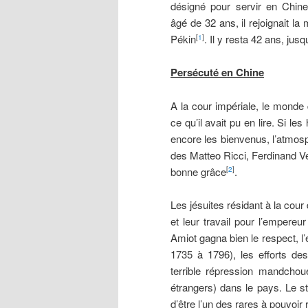
désigné pour servir en Chin
âgé de 32 ans, il rejoignait la
Pékin
. Il y resta 42 ans, jus
[
1
]
Persécuté en Chine
A la cour impériale, le monde 
ce qu’il avait pu en lire. Si l
encore les bienvenus, l’atmosph
des Matteo Ricci, Ferdinand Ver
bonne grâce
.
[
2
]
Les jésuites résidant à la cou
et leur travail pour l’empereur
Amiot gagna bien le respect, l
1735 à 1796), les efforts des
terrible répression mandchoue
étrangers) dans le pays. Le s
d’être l’un des rares à pouvoir 