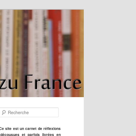
R
e
c
h
Ce site est un carnet de réflexions
e
(décousues et parfois livrées en