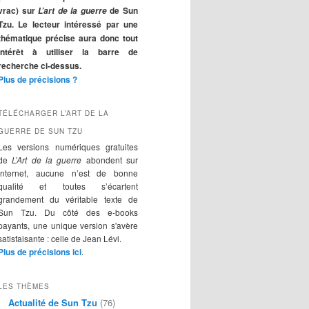
r
vrac) sur
de Sun
L’art de la guerre
c
Tzu. Le lecteur intéressé par une
h
thématique précise aura donc tout
e
intérêt à utiliser la barre de
recherche ci-dessus.
Plus de précisions ?
TÉLÉCHARGER L’ART DE LA
GUERRE DE SUN TZU
Les versions numériques gratuites
de
L’Art de la guerre
abondent sur
Internet, aucune n’est de bonne
qualité et toutes s’écartent
grandement du véritable texte de
Sun Tzu. Du côté des e-books
payants, une unique version s'avère
satisfaisante : celle de Jean Lévi.
Plus de précisions ici
.
LES THÈMES
Actualité de Sun Tzu
(76)