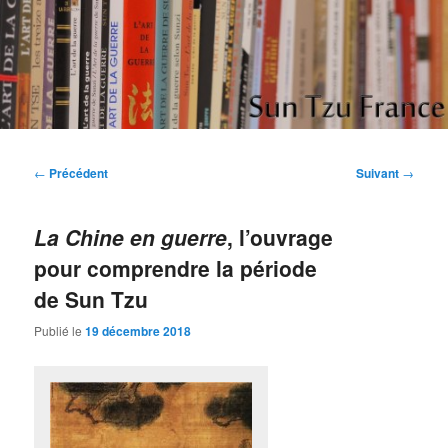
Aller
Etudes et réflexions sur "L'art de la guerre" de Sun Tzu
au
contenu
principal
Sun Tzu France
Navigation
←
Précédent
Suivant
→
des
articles
La Chine en guerre
, l’ouvrage
pour comprendre la période
de Sun Tzu
Publié le
19 décembre 2018