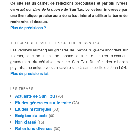
h
Ce site est un carnet de réflexions (décousues et parfois livrées
e
en vrac) sur
de Sun Tzu. Le lecteur intéressé par
L’art de la guerre
r
une thématique précise aura donc tout intérêt à utiliser la barre de
c
recherche ci-dessus.
h
Plus de précisions ?
e
TÉLÉCHARGER L’ART DE LA GUERRE DE SUN TZU
Les versions numériques gratuites de
L’Art de la guerre
abondent sur
Internet, aucune n’est de bonne qualité et toutes s’écartent
grandement du véritable texte de Sun Tzu. Du côté des e-books
payants, une unique version s'avère satisfaisante : celle de Jean Lévi.
Plus de précisions ici
.
LES THÈMES
Actualité de Sun Tzu
(76)
Etudes générales sur le traité
(78)
Etudes historiques
(63)
Exégèse du texte
(69)
Non classé
(15)
Réflexions diverses
(30)