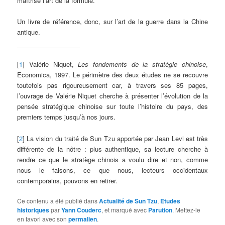
maîtrise l’art de la formule.
Un livre de référence, donc, sur l’art de la guerre dans la Chine
antique.
[
1
] Valérie Niquet,
Les fondements de la stratégie chinoise
,
Economica, 1997. Le périmètre des deux études ne se recouvre
toutefois pas rigoureusement car, à travers ses 85 pages,
l’ouvrage de Valérie Niquet cherche à présenter l’évolution de la
pensée stratégique chinoise sur toute l’histoire du pays, des
premiers temps jusqu’à nos jours.
[
2
] La vision du traité de Sun Tzu apportée par Jean Levi est très
différente de la nôtre : plus authentique, sa lecture cherche à
rendre ce que le stratège chinois a voulu dire et non, comme
nous le faisons, ce que nous, lecteurs occidentaux
contemporains, pouvons en retirer.
Ce contenu a été publié dans
Actualité de Sun Tzu
,
Etudes
historiques
par
Yann Couderc
, et marqué avec
Parution
. Mettez-le
en favori avec son
permalien
.