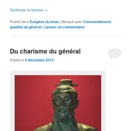
Continuer la lecture
→
Publié dans
Exégèse du texte
|
Marqué avec
Commandement
,
qualités du général
|
Laisser un commentaire
Du charisme du général
Publié le
9 décembre 2013