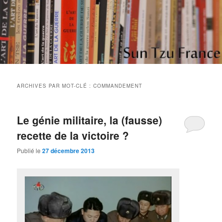
Aller
Aller
Etudes et réflexions sur "L'art de la guerre" de Sun Tzu
au
au
contenu
contenu
principal
secondaire
Sun Tzu France
ARCHIVES PAR MOT-CLÉ :
COMMANDEMENT
Le génie militaire, la (fausse)
recette de la victoire ?
Publié le
27 décembre 2013