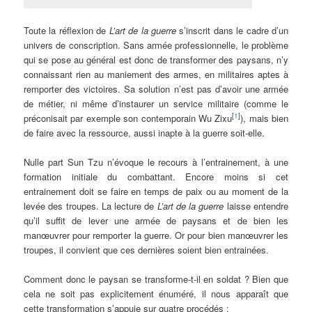
Toute la réflexion de
L’art de la guerre
s’inscrit dans le cadre d’un
univers de conscription. Sans armée professionnelle, le problème
qui se pose au général est donc de transformer des paysans, n’y
connaissant rien au maniement des armes, en militaires aptes à
remporter des victoires. Sa solution n’est pas d’avoir une armée
de métier, ni même d’instaurer un service militaire (comme le
[
1
]
préconisait par exemple son contemporain Wu Zixu
), mais bien
de faire avec la ressource, aussi inapte à la guerre soit-elle.
Nulle part Sun Tzu n’évoque le recours à l’entrainement, à une
formation initiale du combattant. Encore moins si cet
entrainement doit se faire en temps de paix ou au moment de la
levée des troupes. La lecture de
L’art de la guerre
laisse entendre
qu’il suffit de lever une armée de paysans et de bien les
manœuvrer pour remporter la guerre. Or pour bien manœuvrer les
troupes, il convient que ces dernières soient bien entrainées.
Comment donc le paysan se transforme-t-il en soldat ? Bien que
cela ne soit pas explicitement énuméré, il nous apparaît que
cette transformation s’appuie sur quatre procédés :