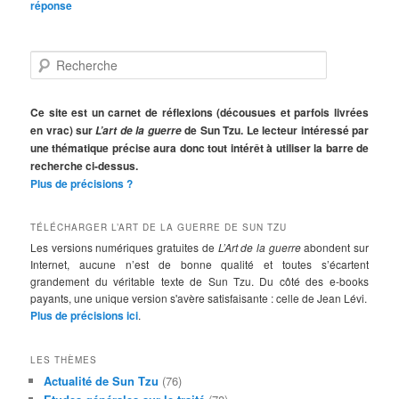
réponse
R
e
c
h
Ce site est un carnet de réflexions (décousues et parfois livrées
e
en vrac) sur
de Sun Tzu. Le lecteur intéressé par
L’art de la guerre
r
une thématique précise aura donc tout intérêt à utiliser la barre de
c
recherche ci-dessus.
h
Plus de précisions ?
e
TÉLÉCHARGER L’ART DE LA GUERRE DE SUN TZU
Les versions numériques gratuites de
L’Art de la guerre
abondent sur
Internet, aucune n’est de bonne qualité et toutes s’écartent
grandement du véritable texte de Sun Tzu. Du côté des e-books
payants, une unique version s'avère satisfaisante : celle de Jean Lévi.
Plus de précisions ici
.
LES THÈMES
Actualité de Sun Tzu
(76)