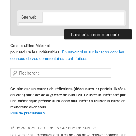
Site web
Ce site utilise Akismet
pour réduire les indésirables.
En savoir plus sur la façon dont les
données de vos commentaires sont traitées
.
R
e
c
h
Ce site est un carnet de réflexions (décousues et parfois livrées
e
en vrac) sur
de Sun Tzu. Le lecteur intéressé par
L’art de la guerre
r
une thématique précise aura donc tout intérêt à utiliser la barre de
c
recherche ci-dessus.
h
Plus de précisions ?
e
TÉLÉCHARGER L’ART DE LA GUERRE DE SUN TZU
Les versions numériques gratuites de
L’Art de la guerre
abondent sur