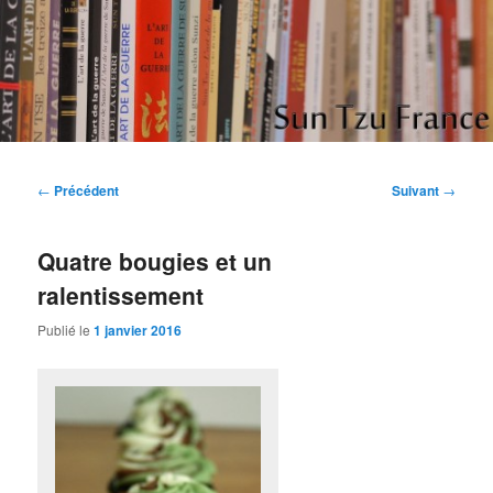
Aller
Etudes et réflexions sur "L'art de la guerre" de Sun Tzu
au
contenu
principal
Sun Tzu France
Navigation
←
Précédent
Suivant
→
des
articles
Quatre bougies et un
ralentissement
Publié le
1 janvier 2016