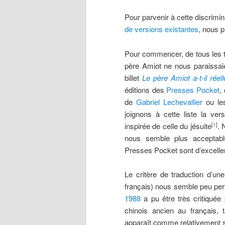
Pour parvenir à cette discrimi
de versions existantes
, nous p
Pour commencer, de tous les te
père Amiot ne nous paraissai
billet
Le père Amiot a-t-il rée
éditions des
Presses Pocket
,
de
Gabriel Lechevallier
ou l
joignons à cette liste la vers
inspirée de celle du jésuite
. 
[
1
]
nous semble plus acceptabl
Presses Pocket sont d’excellen
Le critère de traduction d’un
français) nous semble peu per
1988
a pu être très critiquée
chinois ancien au français, 
apparaît comme relativement s