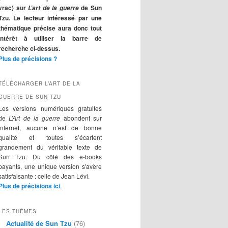
r
vrac) sur
de Sun
L’art de la guerre
c
Tzu. Le lecteur intéressé par une
h
thématique précise aura donc tout
e
intérêt à utiliser la barre de
recherche ci-dessus.
Plus de précisions ?
TÉLÉCHARGER L’ART DE LA
GUERRE DE SUN TZU
Les versions numériques gratuites
de
L’Art de la guerre
abondent sur
Internet, aucune n’est de bonne
qualité et toutes s’écartent
grandement du véritable texte de
Sun Tzu. Du côté des e-books
payants, une unique version s'avère
satisfaisante : celle de Jean Lévi.
Plus de précisions ici
.
LES THÈMES
Actualité de Sun Tzu
(76)