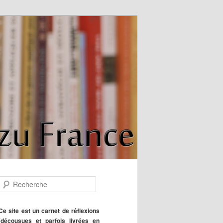
R
e
c
h
Ce site est un carnet de réflexions
e
(décousues et parfois livrées en