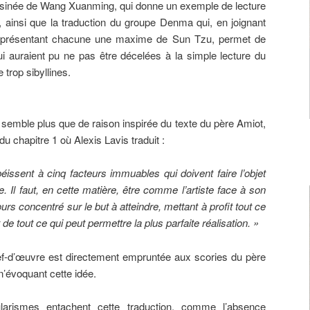
inée de Wang Xuanming, qui donne un exemple de lecture
té, ainsi que la traduction du groupe Denma qui, en joignant
es présentant chacune une maxime de Sun Tzu, permet de
ui auraient pu ne pas être décelées à la simple lecture du
 trop sibyllines.
s semble plus que de raison inspirée du texte du père Amiot,
chapitre 1 où Alexis Lavis traduit :
éissent à cinq facteurs immuables qui doivent faire l’objet
. Il faut, en cette matière, être comme l’artiste face à son
ours concentré sur le but à atteindre, mettant à profit tout ce
ût de tout ce qui peut permettre la plus parfaite réalisation. »
chef-d’œuvre est directement empruntée aux scories du père
n’évoquant cette idée.
larismes entachent cette traduction, comme l’absence