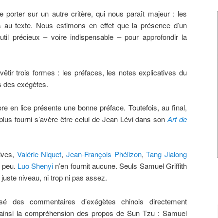
 porter sur un autre critère, qui nous paraît majeur : les
ts au texte. Nous estimons en effet que la présence d’un
outil précieux – voire indispensable – pour approfondir la
vêtir trois formes : les préfaces, les notes explicatives du
s des exégètes.
e en lice présente une bonne préface. Toutefois, au final,
plus fourni s’avère être celui de Jean Lévi dans son
Art de
tives,
Valérie Niquet
,
Jean-François Phélizon
,
Tang Jialong
t peu.
Luo Shenyi
n’en fournit aucune. Seuls Samuel Griffith
juste niveau, ni trop ni pas assez.
osé des commentaires d’exégètes chinois directement
nt ainsi la compréhension des propos de Sun Tzu : Samuel