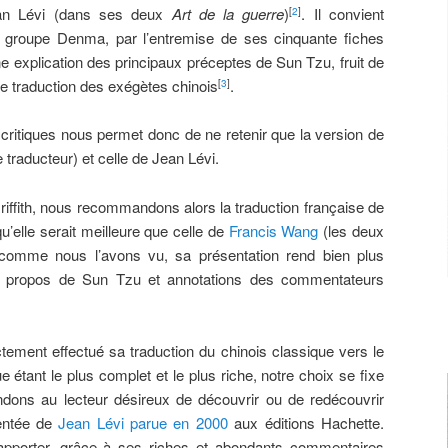
 Jean Lévi (dans ses deux
Art de la guerre
)
. Il convient
[
2
]
 groupe Denma, par l’entremise de ses cinquante fiches
 une explication des principaux préceptes de Sun Tzu, fruit de
ne traduction des exégètes chinois
.
[
3
]
 critiques nous permet donc de ne retenir que la version de
e traducteur) et celle de Jean Lévi.
iffith, nous recommandons alors la traduction française de
u’elle serait meilleure que celle de
Francis Wang
(les deux
 comme nous l’avons vu, sa présentation rend bien plus
tre propos de Sun Tzu et annotations des commentateurs
ctement effectué sa traduction du chinois classique vers le
ue étant le plus complet et le plus riche, notre choix se fixe
ndons au lecteur désireux de découvrir ou de redécouvrir
entée de
Jean Lévi parue en 2000
aux éditions Hachette.
 apporter, grâce à ses riches et abondants commentaires