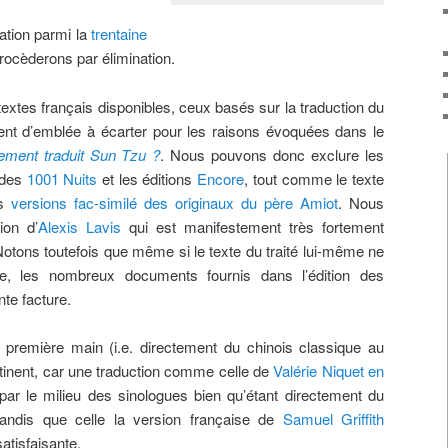
nation parmi la
trentaine
rocèderons par élimination.
xtes français disponibles, ceux basés sur la traduction du
ent d’emblée à écarter pour les raisons évoquées dans le
llement traduit Sun Tzu ?
. Nous pouvons donc exclure les
 des
1001 Nuits
et les éditions
Encore
, tout comme le texte
es
versions fac-similé des originaux du père Amiot
. Nous
ion d’
Alexis Lavis
qui est manifestement très fortement
Notons toutefois que même si le texte du traité lui-même ne
e, les nombreux documents fournis dans l’édition des
te facture.
e première main (i.e. directement du chinois classique au
tinent, car une traduction comme celle de
Valérie Niquet en
 par le milieu des sinologues bien qu’étant directement du
tandis que celle la version française de
Samuel Griffith
atisfaisante.