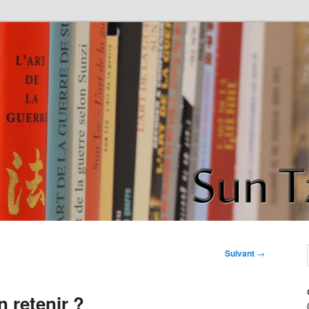
de la guerre" de Sun Tzu
ce
Suivant
→
n retenir ?