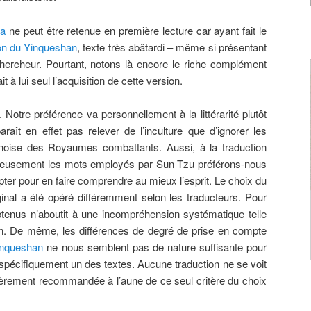
ma
ne peut être retenue en première lecture car ayant fait le
on du Yinqueshan
, texte très abâtardi – même si présentant
 chercheur. Pourtant, notons là encore le riche complément
it à lui seul l’acquisition de cette version.
 Notre préférence va personnellement à la littérarité plutôt
 paraît en effet pas relever de l’inculture que d’ignorer les
 chinoise des Royaumes combattants. Aussi, à la traduction
oureusement les mots employés par Sun Tzu préférons-nous
pter pour en faire comprendre au mieux l’esprit. Le choix du
iginal a été opéré différemment selon les traducteurs. Pour
btenus n’aboutit à une incompréhension systématique telle
sion. De même, les différences de degré de prise en compte
inqueshan
ne nous semblent pas de nature suffisante pour
pécifiquement un des textes. Aucune traduction ne se voit
lièrement recommandée à l’aune de ce seul critère du choix