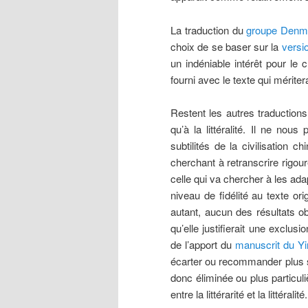
La traduction du
groupe Den
choix de se baser sur la
versi
un indéniable intérêt pour le
fourni avec le texte qui méritera
Restent les autres traductions.
qu’à la littéralité. Il ne nous
subtilités de la civilisation
cherchant à retranscrire rig
celle qui va chercher à les ada
niveau de fidélité au texte or
autant, aucun des résultats o
qu’elle justifierait une exclu
de l’apport du
manuscrit du Y
écarter ou recommander plus s
donc éliminée ou plus particu
entre la littérarité et la littéralité.