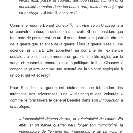
vivant mais passif et soumis, tels que l’esprit humain et la
sensibilité humaine dans les beaux-arts, mais à un objet qui
vit et réagit. »
(Livre II, chapitre 3)
[
1
]
Comme le résume Benoît Durieux
, l’art vise selon Clausewitz à
un pouvoir créateur, la science à un savoir. Si l’on considère que
tout acte de penser est un art, il serait donc plus juste de dire art
de la guerre que science de la guerre. Mais la guerre n’est ni une
science, ni un art. Elle appartient au domaine de l’existence
sociale : elle est un commerce de grands intérêts réglés par le
sang, et ressemble encore plus à la politique. In fine, Clausewitz
conçoit la guerre comme une activité de la volonté appliquée à
un objet qui vit et réagit.
Pour Sun Tzu, la guerre est clairement une interaction des
intentions des adversaires, une « dialectique des volontés »
comme le formalisera le général Beaufre dans son
Introduction à
la stratégie
.
« L’invincibilité dépend de soi, la vulnérabilité de l’autre. En
effet, si un habile guerrier peut forger son invincibilité, la
vulnérabilité de l’ennemi est indépendante de sa volonté.