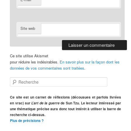
Site web
Ce site utilise Akismet
pour réduire les indésirables.
En savoir plus sur la façon dont les
données de vos commentaires sont traitées
.
R
e
c
h
Ce site est un carnet de réflexions (décousues et parfois livrées
e
en vrac) sur
de Sun Tzu. Le lecteur intéressé par
L’art de la guerre
r
une thématique précise aura donc tout intérêt à utiliser la barre de
c
recherche ci-dessus.
h
Plus de précisions ?
e