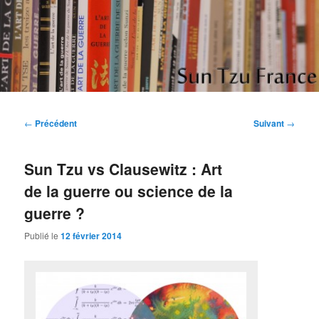
Aller
Etudes et réflexions sur "L'art de la guerre" de Sun Tzu
au
contenu
principal
Sun Tzu France
Navigation
←
Précédent
Suivant
→
des
articles
Sun Tzu vs Clausewitz : Art
de la guerre ou science de la
guerre ?
Publié le
12 février 2014