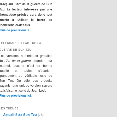
r
vrac) sur
de Sun
L’art de la guerre
c
Tzu. Le lecteur intéressé par une
h
thématique précise aura donc tout
e
intérêt à utiliser la barre de
recherche ci-dessus.
Plus de précisions ?
TÉLÉCHARGER L’ART DE LA
GUERRE DE SUN TZU
Les versions numériques gratuites
de
L’Art de la guerre
abondent sur
Internet, aucune n’est de bonne
qualité et toutes s’écartent
grandement du véritable texte de
Sun Tzu. Du côté des e-books
payants, une unique version s'avère
satisfaisante : celle de Jean Lévi.
Plus de précisions ici
.
LES THÈMES
Actualité de Sun Tzu
(76)