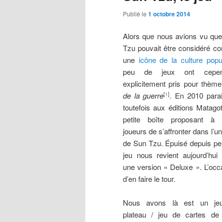
Publié le
1 octobre 2014
Alors que nous avions vu qu
Tzu pouvait être considéré 
une
icône de la culture popu
peu de jeux ont cepen
explicitement pris pour thèm
de la guerre
. En 2010 parai
[
1
]
toutefois aux éditions Matago
petite boîte proposant à 
joueurs de s’affronter dans l’u
de Sun Tzu. Épuisé depuis pe
jeu nous revient aujourd’hui
une version « Deluxe ». L’occ
d’en faire le tour.
Nous avons là est un je
plateau / jeu de cartes de