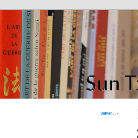
de la guerre" de Sun Tzu
ce
Suivant
→