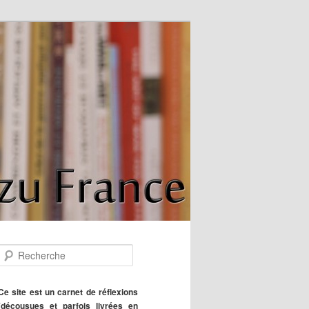
R
e
c
h
Ce site est un carnet de réflexions
e
(décousues et parfois livrées en