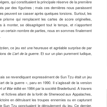
égers, qui constituaient la principale réserve de la première
cés par des figurines ; mais ces dernières nous paraissent
es peuvent se casser après quelques torsions. Surtout, les
e prisme qui remplacent les cartes de score originelles,
es à monter, se désagrègent tout le temps, et n’apportent
 un certain nombre de parties, nous en sommes finalement
…
tzéen, ce jeu est une heureuse et agréable surprise de par
tions de
L’art de la guerre
. Et sur un plan purement ludique,
nçais se revendiquant expressément de Sun Tzu était un jeu
’art de la guerre », paru en 1990. Il s’agissait de la version
rt of War
édité en 1984 par la société Brøderbund. A travers
es et fictives allant de la forêt de Sherwood aux Appalaches,
victoire en détruisant les troupes ennemies ou en capturant
e Sun Tzu ponctuaient le déroulement du jeu. Ce dernier,