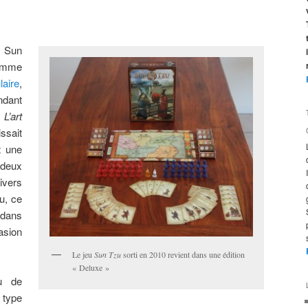
e Sun
comme
laire
,
dant
e
L’art
ssait
t une
deux
nivers
u, ce
 dans
asion
Le jeu
Sun Tzu
sorti en 2010 revient dans une édition
« Deluxe »
u de
 type