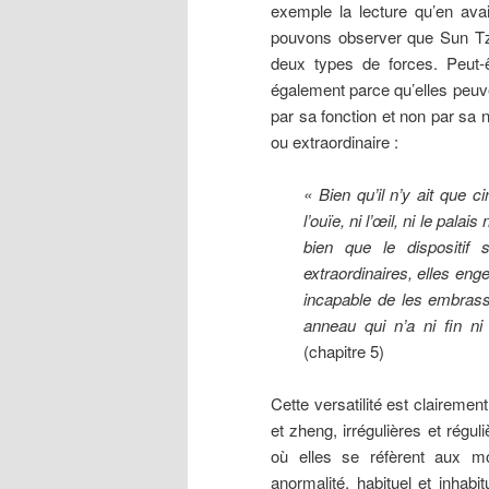
exemple la lecture qu’en ava
pouvons observer que Sun Tzu 
deux types de forces. Peut-ê
également parce qu’elles peuven
par sa fonction et non par sa
ou extraordinaire :
« Bien qu’il n’y ait que 
l’ouïe, ni l’œil, ni le pal
bien que le dispositif 
extraordinaires, elles eng
incapable de les embrasse
anneau qui n’a ni fin n
(chapitre 5)
Cette versatilité est claireme
et zheng, irrégulières et rég
où elles se réfèrent aux moy
anormalité, habituel et inhabi