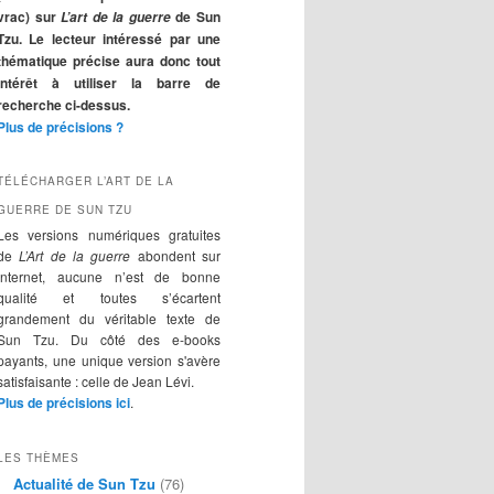
r
vrac) sur
de Sun
L’art de la guerre
c
Tzu. Le lecteur intéressé par une
h
thématique précise aura donc tout
e
intérêt à utiliser la barre de
recherche ci-dessus.
Plus de précisions ?
TÉLÉCHARGER L’ART DE LA
GUERRE DE SUN TZU
Les versions numériques gratuites
de
L’Art de la guerre
abondent sur
Internet, aucune n’est de bonne
qualité et toutes s’écartent
grandement du véritable texte de
Sun Tzu. Du côté des e-books
payants, une unique version s'avère
satisfaisante : celle de Jean Lévi.
Plus de précisions ici
.
LES THÈMES
Actualité de Sun Tzu
(76)