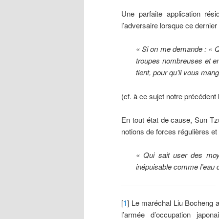
Une parfaite application rés
l’adversaire lorsque ce dernier
« Si on me demande : « Qu
troupes nombreuses et en b
tient, pour qu’il vous man
(cf. à ce sujet notre précédent 
En tout état de cause, Sun T
notions de forces régulières et 
« Qui sait user des moye
inépuisable comme l’eau d
[
1
] Le maréchal Liu Bocheng a
l’armée d’occupation japona