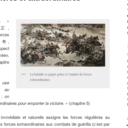
es »
, 正,
orces
», 奇,
spect
zéen.
pitre
La bataille se gagne grâce à l’emploi de forces
extraordinaires
n use
s au
 ; on
dinaires pour emporter la victoire. »
(chapitre 5)
immédiate et naturelle assigne les forces régulières au
s forces extraordinaires aux combats de guérilla (c’est par