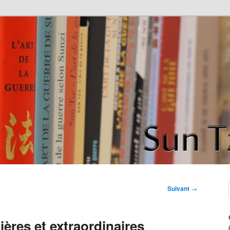
de la guerre" de Sun Tzu
ce
Suivant
→
ières et extraordinaires