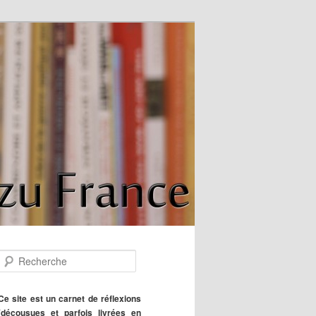
R
e
c
h
Ce site est un carnet de réflexions
e
(décousues et parfois livrées en