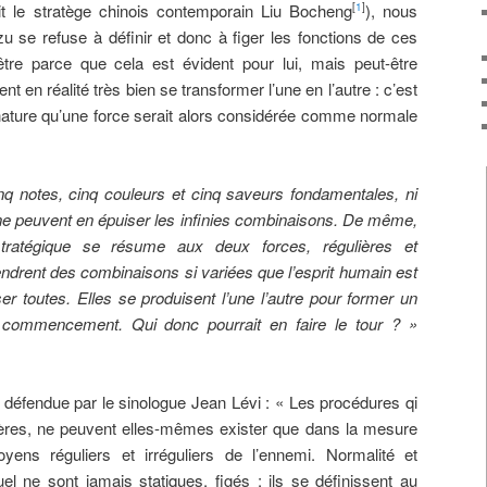
it le stratège chinois contemporain Liu Bocheng
), nous
[
1
]
se refuse à définir et donc à figer les fonctions de ces
tre parce que cela est évident pour lui, mais peut-être
t en réalité très bien se transformer l’une en l’autre : c’est
 nature qu’une force serait alors considérée comme normale
cinq notes, cinq couleurs et cinq saveurs fondamentales, ni
ais ne peuvent en épuiser les infinies combinaisons. De même,
stratégique se résume aux deux forces, régulières et
endrent des combinaisons si variées que l’esprit humain est
r toutes. Elles se produisent l’une l’autre pour former un
i commencement. Qui donc pourrait en faire le tour ? »
nt défendue par le sinologue Jean Lévi : « Les procédures qi
ulières, ne peuvent elles-mêmes exister que dans la mesure
ens réguliers et irréguliers de l’ennemi. Normalité et
tuel ne sont jamais statiques, figés ; ils se définissent au