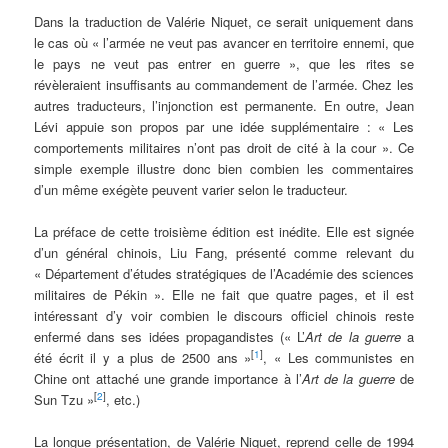
Dans la traduction de Valérie Niquet, ce serait uniquement dans
le cas où « l’armée ne veut pas avancer en territoire ennemi, que
le pays ne veut pas entrer en guerre », que les rites se
révèleraient insuffisants au commandement de l’armée. Chez les
autres traducteurs, l’injonction est permanente. En outre, Jean
Lévi appuie son propos par une idée supplémentaire : « Les
comportements militaires n’ont pas droit de cité à la cour ». Ce
simple exemple illustre donc bien combien les commentaires
d’un même exégète peuvent varier selon le traducteur.
La préface de cette troisième édition est inédite. Elle est signée
d’un général chinois, Liu Fang, présenté comme relevant du
« Département d’études stratégiques de l’Académie des sciences
militaires de Pékin ». Elle ne fait que quatre pages, et il est
intéressant d’y voir combien le discours officiel chinois reste
enfermé dans ses idées propagandistes (« L’
Art de la guerre
a
[
1
]
été écrit il y a plus de 2500 ans »
, « Les communistes en
Chine ont attaché une grande importance à l’
Art de la guerre
de
[
2
]
Sun Tzu »
, etc.)
La longue présentation, de Valérie Niquet, reprend celle de 1994