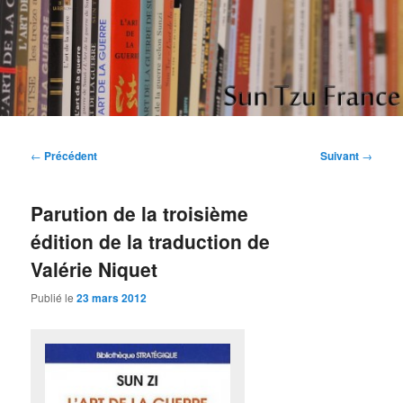
Aller
Etudes et réflexions sur "L'art de la guerre" de Sun Tzu
au
contenu
principal
Sun Tzu France
Navigation
←
Précédent
Suivant
→
des
articles
Parution de la troisième
édition de la traduction de
Valérie Niquet
Publié le
23 mars 2012