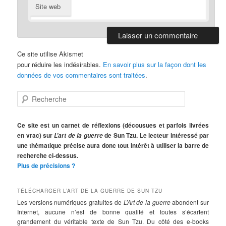
Site web
Ce site utilise Akismet
pour réduire les indésirables.
En savoir plus sur la façon dont les
données de vos commentaires sont traitées
.
R
e
c
h
Ce site est un carnet de réflexions (décousues et parfois livrées
e
en vrac) sur
de Sun Tzu. Le lecteur intéressé par
L’art de la guerre
r
une thématique précise aura donc tout intérêt à utiliser la barre de
c
recherche ci-dessus.
h
Plus de précisions ?
e
TÉLÉCHARGER L’ART DE LA GUERRE DE SUN TZU
Les versions numériques gratuites de
L’Art de la guerre
abondent sur
Internet, aucune n’est de bonne qualité et toutes s’écartent
grandement du véritable texte de Sun Tzu. Du côté des e-books