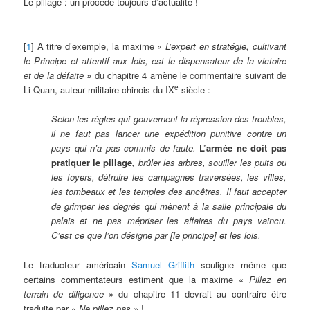
Le pillage : un procédé toujours d’actualité !
[
1
] À titre d’exemple, la maxime «
L’expert en stratégie, cultivant
le Principe et attentif aux lois, est le dispensateur de la victoire
et de la défaite »
du chapitre 4 amène le commentaire suivant de
e
Li Quan, auteur militaire chinois du IX
siècle :
Selon les règles qui gouvernent la répression des troubles,
il ne faut pas lancer une expédition punitive contre un
pays qui n’a pas commis de faute.
L’armée ne doit pas
pratiquer le pillage
, brûler les arbres, souiller les puits ou
les foyers, détruire les campagnes traversées, les villes,
les tombeaux et les temples des ancêtres. Il faut accepter
de grimper les degrés qui mènent à la salle principale du
palais et ne pas mépriser les affaires du pays vaincu.
C’est ce que l’on désigne par [le principe] et les lois.
Le traducteur américain
Samuel Griffith
souligne même que
certains commentateurs estiment que la maxime «
Pillez en
terrain de diligence
» du chapitre 11 devrait au contraire être
traduite par «
Ne pillez pas
» !…