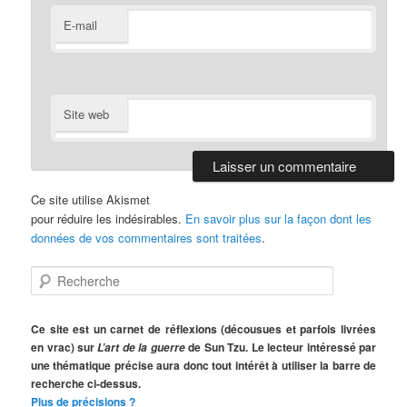
E-mail
Site web
Ce site utilise Akismet
pour réduire les indésirables.
En savoir plus sur la façon dont les
données de vos commentaires sont traitées
.
R
e
c
h
Ce site est un carnet de réflexions (décousues et parfois livrées
e
en vrac) sur
de Sun Tzu. Le lecteur intéressé par
L’art de la guerre
r
une thématique précise aura donc tout intérêt à utiliser la barre de
c
recherche ci-dessus.
h
Plus de précisions ?