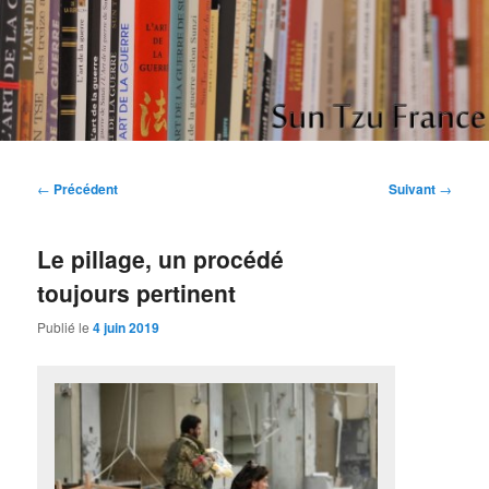
Aller
Etudes et réflexions sur "L'art de la guerre" de Sun Tzu
au
contenu
principal
Sun Tzu France
Navigation
←
Précédent
Suivant
→
des
articles
Le pillage, un procédé
toujours pertinent
Publié le
4 juin 2019