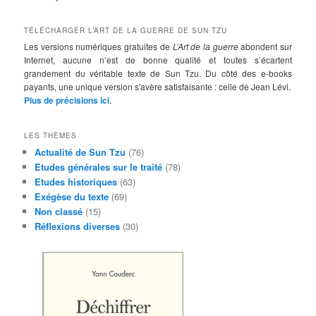
e
TÉLÉCHARGER L’ART DE LA GUERRE DE SUN TZU
Les versions numériques gratuites de
L’Art de la guerre
abondent sur
Internet, aucune n’est de bonne qualité et toutes s’écartent
grandement du véritable texte de Sun Tzu. Du côté des e-books
payants, une unique version s'avère satisfaisante : celle de Jean Lévi.
Plus de précisions ici
.
LES THÈMES
Actualité de Sun Tzu
(76)
Etudes générales sur le traité
(78)
Etudes historiques
(63)
Exégèse du texte
(69)
Non classé
(15)
Réflexions diverses
(30)