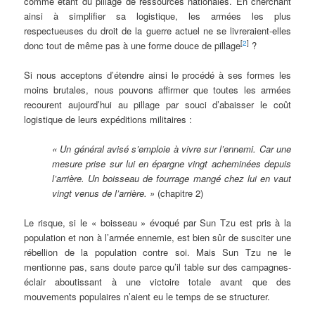
comme étant du pillage de ressources nationales. En cherchant
ainsi à simplifier sa logistique, les armées les plus
respectueuses du droit de la guerre actuel ne se livreraient-elles
[
2
]
donc tout de même pas à une forme douce de pillage
?
Si nous acceptons d’étendre ainsi le procédé à ses formes les
moins brutales, nous pouvons affirmer que toutes les armées
recourent aujourd’hui au pillage par souci d’abaisser le coût
logistique de leurs expéditions militaires :
« Un général avisé s’emploie à vivre sur l’ennemi. Car une
mesure prise sur lui en épargne vingt acheminées depuis
l’arrière. Un boisseau de fourrage mangé chez lui en vaut
vingt venus de l’arrière. »
(chapitre 2)
Le risque, si le « boisseau » évoqué par Sun Tzu est pris à la
population et non à l’armée ennemie, est bien sûr de susciter une
rébellion de la population contre soi. Mais Sun Tzu ne le
mentionne pas, sans doute parce qu’il table sur des campagnes-
éclair aboutissant à une victoire totale avant que des
mouvements populaires n’aient eu le temps de se structurer.