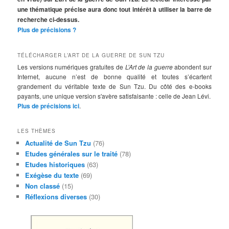
r
une thématique précise aura donc tout intérêt à utiliser la barre de
c
recherche ci-dessus.
h
Plus de précisions ?
e
TÉLÉCHARGER L’ART DE LA GUERRE DE SUN TZU
Les versions numériques gratuites de
L’Art de la guerre
abondent sur
Internet, aucune n’est de bonne qualité et toutes s’écartent
grandement du véritable texte de Sun Tzu. Du côté des e-books
payants, une unique version s'avère satisfaisante : celle de Jean Lévi.
Plus de précisions ici
.
LES THÈMES
Actualité de Sun Tzu
(76)
Etudes générales sur le traité
(78)
Etudes historiques
(63)
Exégèse du texte
(69)
Non classé
(15)
Réflexions diverses
(30)