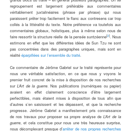
regroupement est largement préférable aux commentaires
véritablement juxtalinéaires (phrase par phrase) qui nous
paraissent prêter trop facilement le flanc aux contresens car trop
collés à la littéralité du texte. Notre préférence va toutefois aux
commentaires globaux, holistiques, plus à même selon nous de
[
2
]
faire ressortir la structure réelle de la pensée suntzéenne
. Nous
estimons en effet que les différentes idées de Sun Tzu ne sont
pas concentrées dans des paragraphes uniques, mais sont en
réalité
éparpillées sur l’ensemble du traité
.
Ce commentaire de Jérôme Gabriel sur le traité représente pour
nous une véritable satisfaction, en ce que nous y voyons le
premier fruit concret de la mise à disposition de nos recherches
sur
L’Art de la guerre
. Nos publications (numériques ou papier)
avaient en effet clairement conscience d’être largement
perfectibles, mais étaient mises à disposition de tous afin que
d’autres s’en saisissent et les dépassent, et que la recherche
progresse. Jérôme Gabriel a manifestement pris connaissance
de nos travaux pour proposer sa propre analyse de
L’Art de la
guerre
, et cela constitue pour nous une très heureuse surprise,
nous décomplexant presque d’
arrêter de nos propres recherches