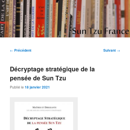
Aller
Etudes et réflexions sur "L'art de la guerre" de Sun Tzu
au
contenu
principal
Sun Tzu France
Navigation
←
Précédent
Suivant
→
des
articles
Décryptage stratégique de la
pensée de Sun Tzu
Publié le
18 janvier 2021