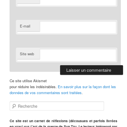
E-mail
Site web
Ce site utilise Akismet
pour réduire les indésirables.
En savoir plus sur la façon dont les
données de vos commentaires sont traitées
.
R
e
c
h
Ce site est un carnet de réflexions (décousues et parfois livrées
e
en vrac) sur
de Sun Tzu. Le lecteur intéressé par
L’art de la guerre