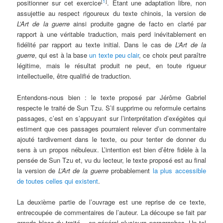
[
1
]
positionner sur cet exercice
. Étant une adaptation libre, non
assujettie au respect rigoureux du texte chinois, la version de
L’Art de la guerre
ainsi produite gagne de facto en clarté par
rapport à une véritable traduction, mais perd inévitablement en
fidélité par rapport au texte initial. Dans le cas de
L’Art de la
guerre
, qui est à la base
un texte peu clair
, ce choix peut paraître
légitime, mais le résultat produit ne peut, en toute rigueur
intellectuelle, être qualifié de traduction.
Entendons-nous bien : le texte proposé par Jérôme Gabriel
respecte le traité de Sun Tzu. S’il supprime ou reformule certains
passages, c’est en s’appuyant sur l’interprétation d’exégètes qui
estiment que ces passages pourraient relever d’un commentaire
ajouté tardivement dans le texte, ou pour tenter de donner du
sens à un propos nébuleux. L’intention est bien d’être fidèle à la
pensée de Sun Tzu et, vu du lecteur, le texte proposé est au final
la version de
L’Art de la guerre
probablement
la plus accessible
de toutes celles qui existent
.
La deuxième partie de l’ouvrage est une reprise de ce texte,
entrecoupée de commentaires de l’auteur. La découpe se fait par
grands blocs du traité – en général plusieurs paragraphes. Un tel