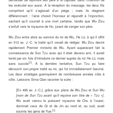
les exécuter eux aussi. A la réception du message, les deux fils
comprirent qu’il s’agissait d’un piège ; mais ils réagirent
différemment : l’ainé choisit l’honneur et répondit à l’injonction,
sachant qu’il courrait à une mort certaine, tandis que Wu Zixu
s’enfuit vers le royaume de Hu, jurant de venger son père.
Wu Zixu entra alors au service du roi de Wu, He Lü, à qui il offrit
en 512 av. J.-C. le traité qu’il venait de rédiger. Wu Zixu devint
rapidement Premier ministre de Wu. Ayant auparavant fait la
connaissance de Sun Tzu avec qui il était devenu ami, il aurait
tenté par six fois d’introduire ce dernier auprès du roi He Lü, mais
[
2
]
sans succès
. A la dernière tentative, Sun Tzu pu faire
découvrir son propre traité au roi, qui fut immédiatement fasciné.
Les deux stratèges guerroyèrent de nombreuses années côte à
côte. Laissons Sima Qian raconter la suite :
[En 495 av. J.-C.], grâce aux plans de Wu Zixu et Sun Wu
[nom de Sun Tzu avant qu’il reçoive son titre de « Tzu »]
,
Wu avait vaincu le puissant royaume de Chu à l’ouest,
dominait ceux de Qi et de Jin au nord et, au sud, avait
[
3
]
soumis les gens de Yue.