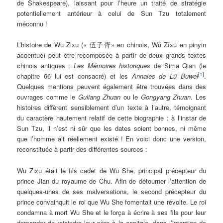
de Shakespeare), laissant pour l’heure un traité de stratégie
potentiellement antérieur à celui de Sun Tzu totalement
méconnu !
L’histoire de Wu Zixu (« 伍子胥» en chinois, Wŭ Zĭxū en pinyin
accentué) peut être recomposée à partir de deux grands textes
chinois antiques :
Les Mémoires historiques
de Sima Qian (le
[
1
]
chapitre 66 lui est consacré) et les
Annales de Lü Buwei
.
Quelques mentions peuvent également être trouvées dans des
ouvrages comme le
Guliang Zhuan
ou le
Gongyang Zhuan
. Les
histoires diffèrent sensiblement d’un texte à l’autre, témoignant
du caractère hautement relatif de cette biographie : à l’instar de
Sun Tzu, il n’est ni sûr que les dates soient bonnes, ni même
que l’homme ait réellement existé ! En voici donc une version,
reconstituée à partir des différentes sources :
Wu Zixu était le fils cadet de Wu She, principal précepteur du
prince Jian du royaume de Chu. Afin de détourner l’attention de
quelques-unes de ses malversations, le second précepteur du
prince convainquit le roi que Wu She fomentait une révolte. Le roi
condamna à mort Wu She et le força à écrire à ses fils pour leur
demander de rejoindre leur père à la capitale, dans l’intention de