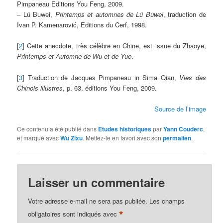
Pimpaneau Editions You Feng, 2009.
– Lü Buwei,
Printemps et automnes de Lü Buwei
, traduction de
Ivan P. Kamenarović, Editions du Cerf, 1998.
[
2
] Cette anecdote, très célèbre en Chine, est issue du Zhaoye,
Printemps et Automne de Wu et de Yue
.
[
3
] Traduction de Jacques Pimpaneau in Sima Qian,
Vies des
Chinois illustres
, p. 63, éditions You Feng, 2009.
Source de l’image
Ce contenu a été publié dans
Etudes historiques
par
Yann Couderc
,
et marqué avec
Wu Zixu
. Mettez-le en favori avec son
permalien
.
Laisser un commentaire
Votre adresse e-mail ne sera pas publiée.
Les champs
*
obligatoires sont indiqués avec