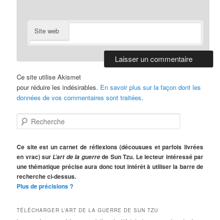
Site web
Ce site utilise Akismet
pour réduire les indésirables.
En savoir plus sur la façon dont les
données de vos commentaires sont traitées
.
R
e
c
h
Ce site est un carnet de réflexions (décousues et parfois livrées
e
en vrac) sur
de Sun Tzu. Le lecteur intéressé par
L’art de la guerre
r
une thématique précise aura donc tout intérêt à utiliser la barre de
c
recherche ci-dessus.
h
Plus de précisions ?
e
TÉLÉCHARGER L’ART DE LA GUERRE DE SUN TZU