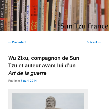
Aller
Etudes et réflexions sur "L'art de la guerre" de Sun Tzu
au
contenu
principal
Sun Tzu France
Navigation
←
Précédent
Suivant
→
des
articles
Wu Zixu, compagnon de Sun
Tzu et auteur avant lui d’un
Art de la guerre
Publié le
7 avril 2014