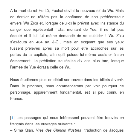
A la mort du roi He Lü, Fuchai devint le nouveau roi de Wu. Mais
ce dernier ne réitéra pas la confiance de son prédécesseur
envers Wu Zixu et, lorsque celui-ci le prévint avec insistance du
danger que représentait l’Etat montant de Yue, il ne fut pas
écouté et il lui fut même demandé de se suicider ! Wu Zixu
s’exécuta en 484 av. J-C., mais en exigeant que ses yeux
fussent prélevés après sa mort pour être accrochés sur les
portes de la capitale, afin qu’il puisse lui-même assister à son
écrasement. La prédiction se réalisa dix ans plus tard, lorsque
l’armée de Yue écrasa celle de Wu.
Nous étudierons plus en détail son œuvre dans les billets à venir.
Dans le prochain, nous commencerons par voir pourquoi ce
personnage, apparemment fondamental, est si peu connu en
France.
[
1
] Les passages qui nous intéressent peuvent être trouvés en
français dans les ouvrages suivants :
– Sima Qian,
Vies des Chinois illustres
, traduction de Jacques