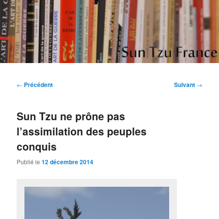
Aller
Etudes et réflexions sur "L'art de la guerre" de Sun Tzu
au
contenu
principal
Sun Tzu France
Navigation
←
Précédent
Suivant
→
des
articles
Sun Tzu ne prône pas
l’assimilation des peuples
conquis
Publié le
12 décembre 2014