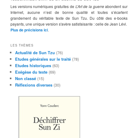
Les versions numériques gratuites de
L’Art de la guerre
abondent sur
Internet, aucune n’est de bonne qualité et toutes s’écartent
grandement du véritable texte de Sun Tzu. Du côté des e-books
payants, une unique version s'avère satisfaisante : celle de Jean Lévi.
Plus de précisions ici
.
LES THÈMES
Actualité de Sun Tzu
(76)
Etudes générales sur le traité
(78)
Etudes historiques
(63)
Exégèse du texte
(69)
Non classé
(15)
Réflexions diverses
(30)