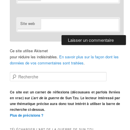
Site web
Ce site utilise Akismet
pour réduire les indésirables.
En savoir plus sur la façon dont les
données de vos commentaires sont traitées
.
R
e
c
h
Ce site est un carnet de réflexions (décousues et parfois livrées
e
en vrac) sur
de Sun Tzu. Le lecteur intéressé par
L’art de la guerre
r
une thématique précise aura donc tout intérêt à utiliser la barre de
c
recherche ci-dessus.
h
Plus de précisions ?
e
TÉLÉCHARGER L’ART DE LA GUERRE DE SUN TZU