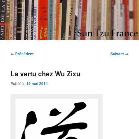
Aller
Etudes et réflexions sur "L'art de la guerre" de Sun Tzu
au
contenu
principal
Sun Tzu France
Navigation
←
Précédent
Suivant
→
des
articles
La vertu chez Wu Zixu
Publié le
19 mai 2014