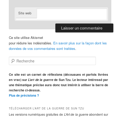
Site web
Ce site utilise Akismet
pour réduire les indésirables.
En savoir plus sur la façon dont les
données de vos commentaires sont traitées
.
R
e
c
h
Ce site est un carnet de réflexions (décousues et parfois livrées
e
en vrac) sur
de Sun Tzu. Le lecteur intéressé par
L’art de la guerre
r
une thématique précise aura donc tout intérêt à utiliser la barre de
c
recherche ci-dessus.
h
Plus de précisions ?
e
TÉLÉCHARGER L’ART DE LA GUERRE DE SUN TZU
Les versions numériques gratuites de
L’Art de la guerre
abondent sur