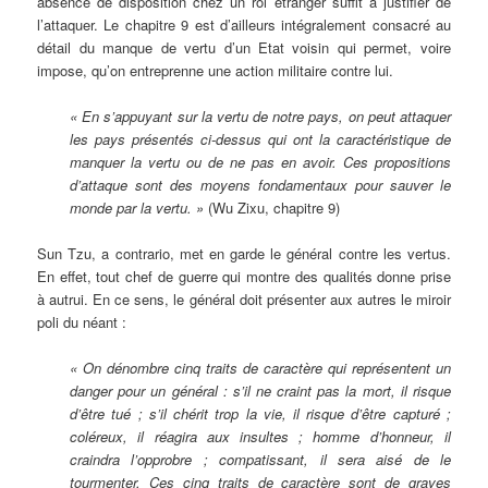
absence de disposition chez un roi étranger suffit à justifier de
l’attaquer. Le chapitre 9 est d’ailleurs intégralement consacré au
détail du manque de vertu d’un Etat voisin qui permet, voire
impose, qu’on entreprenne une action militaire contre lui.
« En s’appuyant sur la vertu de notre pays, on peut attaquer
les pays présentés ci-dessus qui ont la caractéristique de
manquer la vertu ou de ne pas en avoir. Ces propositions
d’attaque sont des moyens fondamentaux pour sauver le
monde par la vertu. »
(Wu Zixu, chapitre 9)
Sun Tzu, a contrario, met en garde le général contre les vertus.
En effet, tout chef de guerre qui montre des qualités donne prise
à autrui. En ce sens, le général doit présenter aux autres le miroir
poli du néant :
« On dénombre cinq traits de caractère qui représentent un
danger pour un général : s’il ne craint pas la mort, il risque
d’être tué ; s’il chérit trop la vie, il risque d’être capturé ;
coléreux, il réagira aux insultes ; homme d’honneur, il
craindra l’opprobre ; compatissant, il sera aisé de le
tourmenter. Ces cinq traits de caractère sont de graves