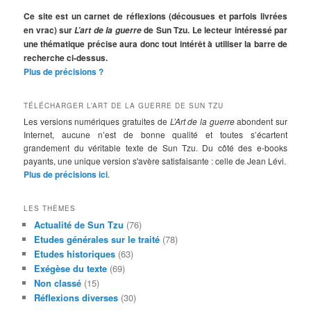
c
h
Ce site est un carnet de réflexions (décousues et parfois livrées
e
en vrac) sur
de Sun Tzu. Le lecteur intéressé par
L’art de la guerre
r
une thématique précise aura donc tout intérêt à utiliser la barre de
c
recherche ci-dessus.
h
Plus de précisions ?
e
TÉLÉCHARGER L’ART DE LA GUERRE DE SUN TZU
Les versions numériques gratuites de
L’Art de la guerre
abondent sur
Internet, aucune n’est de bonne qualité et toutes s’écartent
grandement du véritable texte de Sun Tzu. Du côté des e-books
payants, une unique version s'avère satisfaisante : celle de Jean Lévi.
Plus de précisions ici
.
LES THÈMES
Actualité de Sun Tzu
(76)
Etudes générales sur le traité
(78)
Etudes historiques
(63)
Exégèse du texte
(69)
Non classé
(15)
Réflexions diverses
(30)