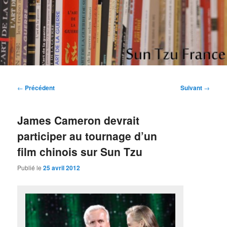
Aller
Etudes et réflexions sur "L'art de la guerre" de Sun Tzu
au
contenu
principal
Sun Tzu France
Navigation
←
Précédent
Suivant
→
des
articles
James Cameron devrait
participer au tournage d’un
film chinois sur Sun Tzu
Publié le
25 avril 2012