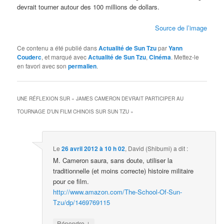
devrait tourner autour des 100 millions de dollars.
Source de l’image
Ce contenu a été publié dans
Actualité de Sun Tzu
par
Yann
Couderc
, et marqué avec
Actualité de Sun Tzu
,
Cinéma
. Mettez-le
en favori avec son
permalien
.
UNE RÉFLEXION SUR «
JAMES CAMERON DEVRAIT PARTICIPER AU
TOURNAGE D’UN FILM CHINOIS SUR SUN TZU
»
Le
26 avril 2012 à 10 h 02
,
David (Shibumi)
a dit :
M. Cameron saura, sans doute, utiliser la
traditionnelle (et moins correcte) histoire militaire
pour ce film.
http://www.amazon.com/The-School-Of-Sun-
Tzu/dp/1469769115
↓
Répondre