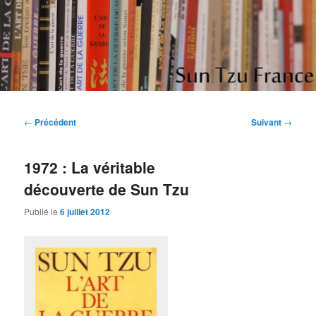
Aller
Etudes et réflexions sur "L'art de la guerre" de Sun Tzu
au
contenu
principal
Sun Tzu France
Navigation
←
Précédent
Suivant
→
des
articles
1972 : La véritable
découverte de Sun Tzu
Publié le
6 juillet 2012