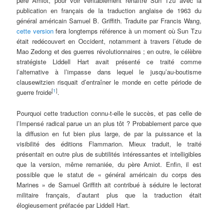
père Amiot, pour voir véritablement renaître Sun Tzu avec la
publication en français de la traduction anglaise de 1963 du
général américain Samuel B. Griffith. Traduite par Francis Wang,
cette version
fera longtemps référence à un moment où Sun Tzu
était redécouvert en Occident, notamment à travers l’étude de
Mao Zedong et des guerres révolutionnaires ; en outre, le célèbre
stratégiste Liddell Hart avait présenté ce traité comme
l’alternative à l’impasse dans lequel le jusqu’au-boutisme
clausewitzien risquait d’entraîner le monde en cette période de
[
1
]
guerre froide
.
Pourquoi cette traduction connu-t-elle le succès, et pas celle de
l’Impensé radical parue un an plus tôt ? Probablement parce que
la diffusion en fut bien plus large, de par la puissance et la
visibilité des éditions Flammarion. Mieux traduit, le traité
présentait en outre plus de subtilités intéressantes et intelligibles
que la version, même remaniée, du père Amiot. Enfin, il est
possible que le statut de « général américain du corps des
Marines » de Samuel Griffith ait contribué à séduire le lectorat
militaire français, d’autant plus que la traduction était
élogieusement préfacée par Liddell Hart.