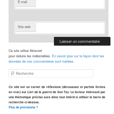
E-mail
Site web
Ce site utilise Akismet
pour réduire les indésirables.
En savoir plus sur la façon dont les
données de vos commentaires sont traitées
.
R
e
c
h
Ce site est un carnet de réflexions (décousues et parfois livrées
e
en vrac) sur
de Sun Tzu. Le lecteur intéressé par
L’art de la guerre
r
une thématique précise aura donc tout intérêt à utiliser la barre de
c
recherche ci-dessus.
h
Plus de précisions ?
e