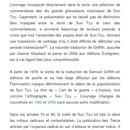
L’ouvrage incorporait directement dans le texte une sélection de
commentaires des dix grands glossateurs classiques de Sun
Tzu. Cependant, la présentation qui ne faisait pas de distinction
bien marquée entre le texte de Sun Tzu et celui des
commentateurs, a emmené beaucoup de lecteurs pressés à
croire que tout l’ensemble des propos était de Sun Tzu, donnant
une impression de verbiage d’où il était difficile de défricher une
[
2
]
pensée intéressante
. La nouvelle traduction de Griffith, assurée
par Jeanne Glaubauf et parue en 2006 aux éditions Evergreen,
est à cet égard bien plus compréhensible.
A partir de 1978, la sortie de la traduction de Samuel Griffith en
éditions de poche et sa très large diffusion par les éditions
Flammarion marqua définitivement le début de la popularisation
de Sun Tzu. Le titre de « L’art de la guerre » s’imposa, tout
comme l’orthographe « Sun Tzu ». L’ouvrage changea de
couverture en
1983
et
2008
sans aucune autre modification.
Dans les années 70 et 80, le traité de Sun Tzu fut très lu dans
les milieux radicaux et contestataires. La publication des
Treize
articles
par l’impensé radical en est d’ailleurs le premier indice. Il