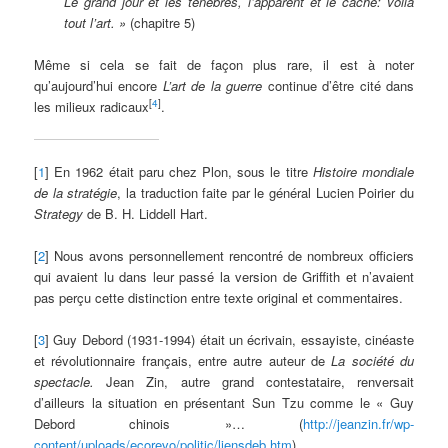
Le grand jour et les ténèbres, l’apparent et le caché: voilà
tout l’art. »
(chapitre 5)
Même si cela se fait de façon plus rare, il est à noter
qu’aujourd’hui encore
L’art de la guerre
continue d’être cité dans
[
4
]
les milieux radicaux
.
[
1
] En 1962 était paru chez Plon, sous le titre
Histoire mondiale
de la stratégie
, la traduction faite par le général Lucien Poirier du
Strategy
de B. H. Liddell Hart.
[
2
] Nous avons personnellement rencontré de nombreux officiers
qui avaient lu dans leur passé la version de Griffith et n’avaient
pas perçu cette distinction entre texte original et commentaires.
[
3
] Guy Debord (1931-1994) était un écrivain, essayiste, cinéaste
et révolutionnaire français, entre autre auteur de
La société du
spectacle
.
Jean Zin, autre grand contestataire, renversait
d’ailleurs la situation en présentant Sun Tzu comme le « Guy
Debord chinois »… (
http://jeanzin.fr/wp-
content/uploads/ecorevo/politic/liensdeb.htm
)