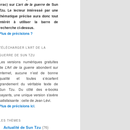
r
vrac) sur
de Sun
L’art de la guerre
c
Tzu. Le lecteur intéressé par une
h
thématique précise aura donc tout
e
intérêt à utiliser la barre de
recherche ci-dessus.
Plus de précisions ?
TÉLÉCHARGER L’ART DE LA
GUERRE DE SUN TZU
Les versions numériques gratuites
de
L’Art de la guerre
abondent sur
Internet, aucune n’est de bonne
qualité et toutes s’écartent
grandement du véritable texte de
Sun Tzu. Du côté des e-books
payants, une unique version s'avère
satisfaisante : celle de Jean Lévi.
Plus de précisions ici
.
LES THÈMES
Actualité de Sun Tzu
(76)