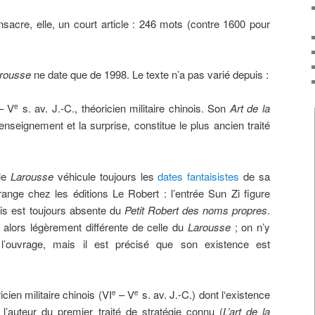
sacre, elle, un court article : 246 mots (contre 1600 pour
arousse
ne date que de 1998. Le texte n’a pas varié depuis :
– V
s. av. J.-C., théoricien militaire chinois. Son
Art de la
e
e renseignement et la surprise, constitue le plus ancien traité
 le
Larousse
véhicule toujours les
dates fantaisistes
de sa
range chez les éditions Le Robert : l’entrée Sun Zi figure
s est toujours absente du
Petit Robert des noms propres
.
st alors légèrement différente de celle du
Larousse
; on n’y
 l’ouvrage, mais il est précisé que son existence est
cien militaire chinois (VI
– V
s. av. J.-C.) dont l‘existence
e
e
t l’auteur du premier traité de stratégie connu (
L’art de la