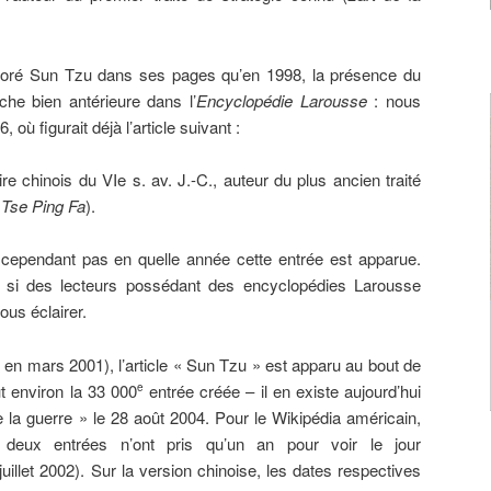
poré Sun Tzu dans ses pages qu’en 1998, la présence du
che bien antérieure dans l’
Encyclopédie Larousse
: nous
 où figurait déjà l’article suivant :
aire chinois du VIe s. av. J.-C., auteur du plus ancien traité
Tse Ping Fa
).
cependant pas en quelle année cette entrée est apparue.
s si des lecteurs possédant des encyclopédies Larousse
ous éclairer.
é en mars 2001), l’article « Sun Tzu » est apparu au bout de
fut environ la 33 000
entrée créée – il en existe aujourd’hui
e
de la guerre » le 28 août 2004. Pour le Wikipédia américain,
deux entrées n’ont pris qu’un an pour voir le jour
uillet 2002). Sur la version chinoise, les dates respectives