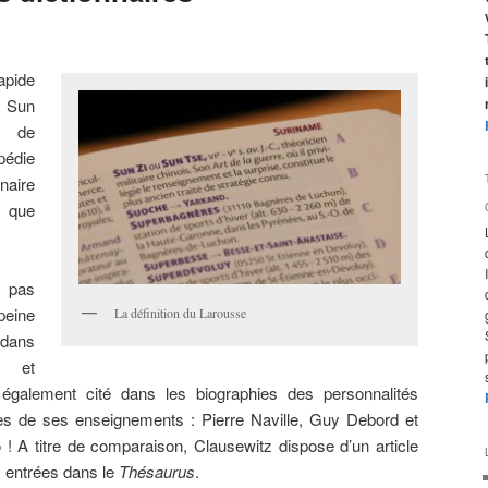
apide
e Sun
s de
édie
aire
i que
 pas
peine
La définition du Larousse
 dans
» et
 également cité dans les biographies des personnalités
ées de ses enseignements : Pierre Naville, Guy Debord et
 A titre de comparaison, Clausewitz dispose d’un article
s entrées dans le
Thésaurus
.