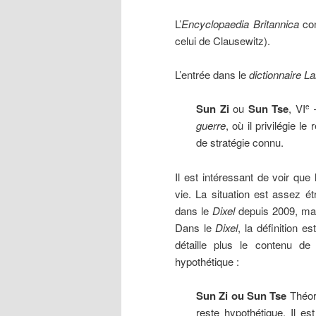
L’
Encyclopaedia Britannica
con
celui de Clausewitz).
L’entrée dans le
dictionnaire L
Sun Zi
ou
Sun Tse
, VI
e
guerre
, où il privilégie l
de stratégie connu.
Il est intéressant de voir que
vie. La situation est assez ét
dans le
Dixel
depuis 2009, mai
Dans le
Dixel
, la définition e
détaille plus le contenu de
hypothétique :
Sun Zi ou Sun Tse
Théori
reste hypothétique. Il es