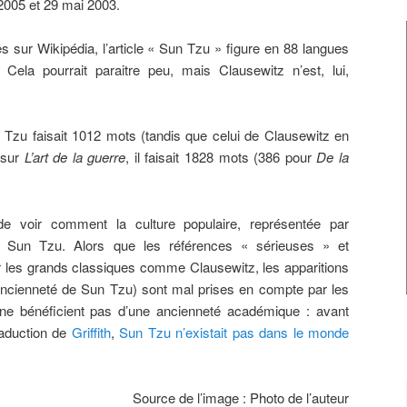
2005 et 29 mai 2003.
s sur Wikipédia, l’article « Sun Tzu » figure en 88 langues
. Cela pourrait paraitre peu, mais Clausewitz n’est, lui,
un Tzu faisait 1012 mots (tandis que celui de Clausewitz en
e sur
L’art de la guerre
, il faisait 1828 mots (386 pour
De la
 de voir comment la culture populaire, représentée par
e Sun Tzu. Alors que les références « sérieuses » et
par les grands classiques comme Clausewitz, les apparitions
’ancienneté de Sun Tzu) sont mal prises en compte par les
ne bénéficient pas d’une ancienneté académique : avant
raduction de
Griffith
,
Sun Tzu n’existait pas dans le monde
Source de l’image : Photo de l’auteur