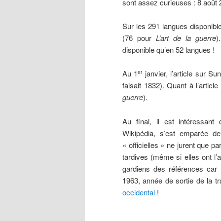
sont assez curieuses : 8 août 
Sur les 291 langues disponible
(76 pour
L’art de la guerre
)
disponible qu’en 52 langues !
Au 1
janvier, l’article sur S
er
faisait 1832). Quant à l’articl
guerre
).
Au final, il est intéressant
Wikipédia, s’est emparée d
« officielles » ne jurent que 
tardives (même si elles ont l
gardiens des références car 
1963, année de sortie de la t
occidental
!