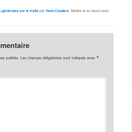
 générales sur le traité
par
Yann Couderc
. Mettez-le en favori avec
mmentaire
*
pas publiée.
Les champs obligatoires sont indiqués avec