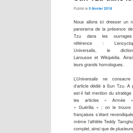
Publié le
5 février 2016
Nous allons ici dresser un r
panorama de la présence d
Tzu dans les ouvrage
référence : L’encyclop
Universalis, le dictionn
Larousse et Wikipédia. Ains
leurs grands homologues.
L’
Universalis
ne consacre
d’article dédié à Sun Tzu. A 
est-il fait mention du stratège
les articles « Armée 
« Guérilla » ; on le trouve
françaises s’étant revendiqu
même l’athlète Teddy Tamgho !
complet, ainsi que de plusieur