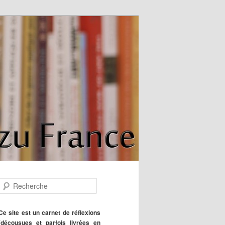
R
e
c
h
Ce site est un carnet de réflexions
e
(décousues et parfois livrées en